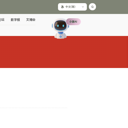
中文(简)
论坛
数字报
文博会
小新AI