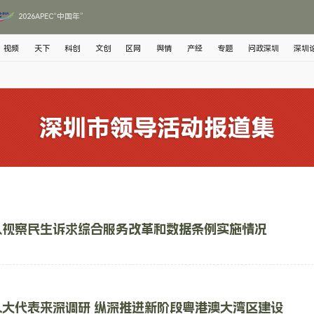
2026APEC“中国年”
视频
天下
科创
文创
区网
舆情
产经
专题
问政深圳
深圳
队视察民生诉求综合服务改革和数据条例实施情况
人大代表来深调研 纵深推进新阶段粤港澳大湾区建设