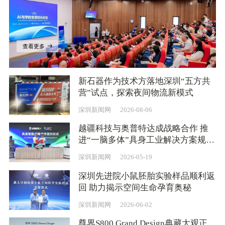
查看更多
新石器作为技术方落地深圳“五方共
营”试点，探索夜间物流新模式
深圳新闻网
2026-08-06
越疆科技与奥普特达成战略合作 推
进“一脑多体”具身工业解决方案规模
化应用
深圳新闻网
2026-05-19
深圳先进院小鼠胚胎实验样品顺利返
回 助力揭示空间生命孕育奥秘
深圳新闻网
2026-06-02
尊界S800 Grand Design典藏大观正