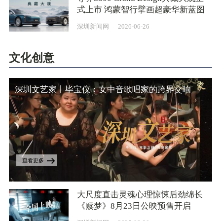
式上市 鸿蒙智行擘画超豪华新蓝图
深圳新闻网
2026-06-26
文化创意
深圳文艺家丨毕宝仪：女中音歌唱家的跨界交响
查看更多
大尺度直击灵魂心理惊悚后劲绵长
《赎梦》8月23日公映预售开启