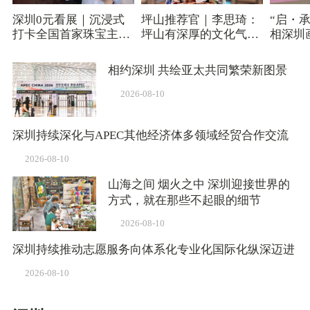
深圳0元看展｜沉浸式
坪山推荐官｜李思琦：
“启・承
打卡全国首家珠宝主题
坪山有深厚的文化气息
相深圳
博物馆
和底蕴
代艺术
相约深圳 共绘亚太共同繁荣新图景
2026-08-10
深圳持续深化与APEC其他经济体多领域经贸合作交流
2026-08-10
山海之间 烟火之中 深圳迎接世界的
方式，就在那些不起眼的细节
2026-08-10
深圳持续推动志愿服务向体系化专业化国际化纵深迈进
2026-08-10