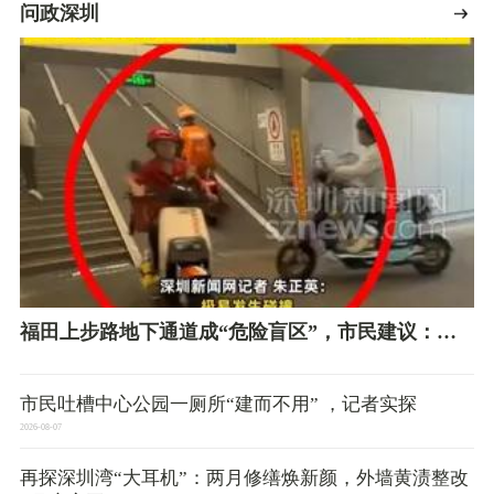
拍！
问政深圳
福田上步路地下通道成“危险盲区”，市民建议：增
设凸面镜、慢行标识
市民吐槽中心公园一厕所“建而不用” ，记者实探
2026-08-07
再探深圳湾“大耳机”：两月修缮焕新颜，外墙黄渍整改