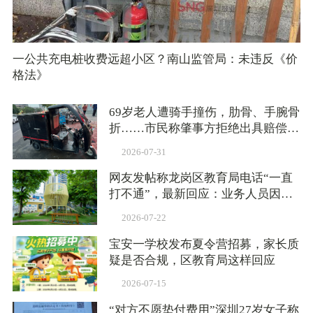
一公共充电桩收费远超小区？南山监管局：未违反《价
格法》
69岁老人遭骑手撞伤，肋骨、手腕骨
折……市民称肇事方拒绝出具赔偿方
案，交管：依法依规核查处置
2026-07-31
网友发帖称龙岗区教育局电话“一直
打不通”，最新回应：业务人员因公
外出未能及时接听
2026-07-22
宝安一学校发布夏令营招募，家长质
疑是否合规，区教育局这样回应
2026-07-15
“对方不愿垫付费用”深圳27岁女子称