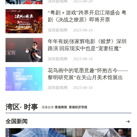
深圳新闻网
2025-08-20
“粤剧＋游戏”跨界开启江湖盛会 粤
剧《决战之燎原》即将开票
深圳新闻网
2025-08-19
年年有娱|张家辉电影《赎梦》深圳
路演 回应现实中也是“宠妻狂魔”
深圳新闻网
2025-08-18
花鸟画中的笔墨意趣“怀抱古今——
黎明研究展”在关山月美术馆展出
深圳新闻网
2025-08-18
湾区· 时事
深港合作:
香港商报
香港经济导报
全国新闻