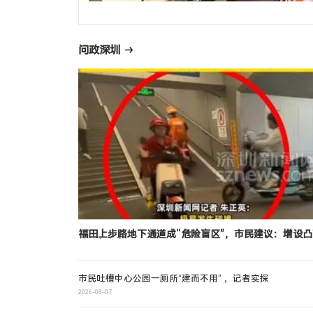
问政深圳
福田上步路地下通道成“危险盲区”，市民建议：增设凸
镜、慢行标识
市民吐槽中心公园一厕所“建而不用” ，记者实探
2026-08-07