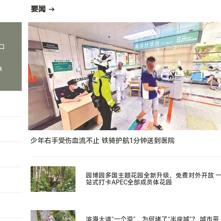
要闻
口
情
少年右手受伤血流不止 铁骑护航1分钟送到医院
园博园多国主题花园全新升级，免费对外开放 
站式打卡APEC全部成员体花园
滨海大道“一个洞”，为何堵了“半座城”？ 城市带