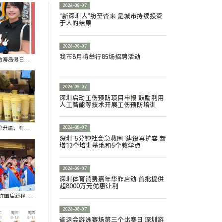
2026-08-07
“新深圳人”纷至沓来 是城市持续投资
于人的结果
2026-08-07
我市8月将举行85场招聘活动
的海岛假日，
2026-08-07
深圳启动工伤预防项目申报 鼓励利用
人工智能等技术开展工伤预防培训
单升温，有门
2026-08-07
深圳“5分钟社会急救圈”建设再扩容 新
增13个培训基地和5个教学点
2026-08-07
深圳体育消费嘉年华昨启动 首批提供
超8000万元优惠让利
许国启新程 深
校新学员入伍
2026-08-07
省运会游泳赛场第三个比赛日 深圳游