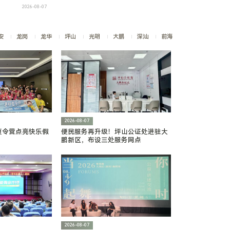
林业碳普惠首单交易
2026-08-07
安
龙岗
龙华
坪山
光明
大鹏
深汕
前海
2026-08-07
夏令营点亮快乐假
便民服务再升级！坪山公证处进驻大
鹏新区，布设三处服务网点
2026-08-07