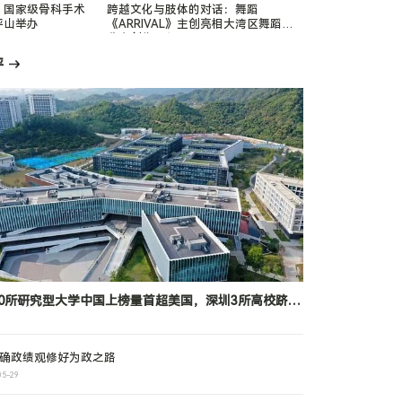
，国家级骨科手术
跨越文化与肢体的对话：舞蹈
坪山举办
《ARRIVAL》主创亮相大湾区舞蹈周
分享创作历程
评
00所研究型大学中国上榜量首超美国，深圳3所高校跻身
0强，凭什么？
确政绩观修好为政之路
05-29