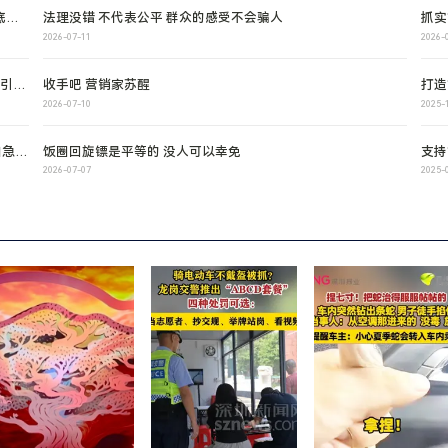
底完
​法理没错 不代表公平 群众的感受不会骗人
抓实
2026-07-11
2026-
费引发
收手吧 营销家苏醒
打造
2026-07-10
2025-
加急整
饭圈回旋镖是平等的 没人可以幸免
支持
深圳
2026-07-07
2025-