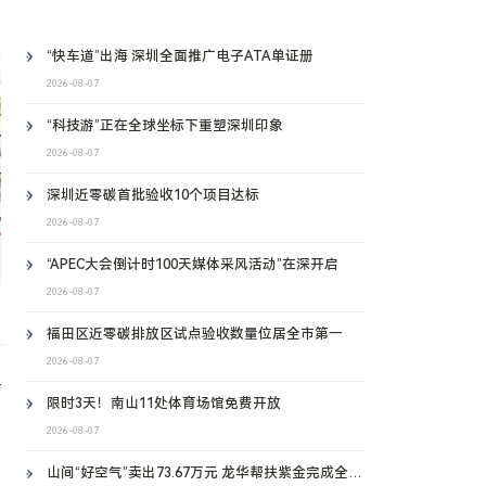
“快车道”出海 深圳全面推广电子ATA单证册
2026-08-07
“科技游”正在全球坐标下重塑深圳印象
2026-08-07
深圳近零碳首批验收10个项目达标
2026-08-07
“APEC大会倒计时100天媒体采风活动”在深开启
2026-08-07
福田区近零碳排放区试点验收数量位居全市第一
2026-08-07
一
限时3天！南山11处体育场馆免费开放
2026-08-07
山间“好空气”卖出73.67万元 龙华帮扶紫金完成全省