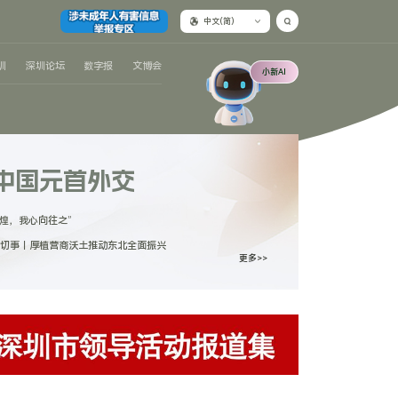
中文(简)
圳
深圳论坛
数字报
文博会
小新AI
中国元首外交
敦煌，我心向往之”
切事｜厚植营商沃土推动东北全面振兴
更多>>