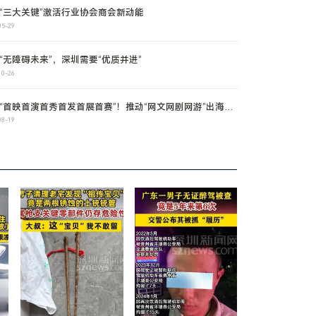
“三大关键”激活行业协会商会新动能
05-29
“无障碍未来”，深圳需要“优质并进”
10-26
“首映首演首秀首发首展首赛”！推动“网文网剧网游”出海：
数字创意产业迎来世纪风口
08-19