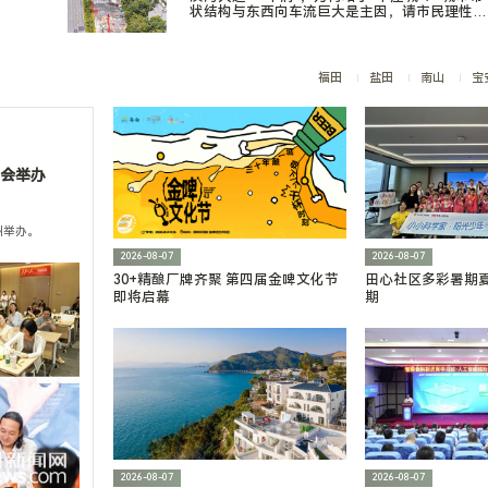
状结构与东西向车流巨大是主因，请市民理性看
待、绿色出行
福田
盐田
南山
宝
布会举办
州举办。
2026-08-07
2026-08-07
30+精酿厂牌齐聚 第四届金啤文化节
田心社区多彩暑期
即将启幕
期
2026-08-07
2026-08-07