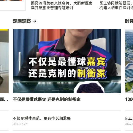
擦亮滨海美宿文旅名片，大鹏新区南
医工协同赋能基层
澳开展旅业管理专题培训
机器人培训在深圳
深网观察
时
面
不仅是最懂球嘉宾 还是克制的制衡家
10
50
不仅是媒体失范，更有悖长期发展
以正
2026-07-22
2026-