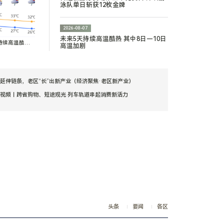
泳队单日斩获12枚金牌
2026-08-07
烟火 解锁夜间文旅融合新体验
未来5天持续高温酷热 其中8日—10日
持续高温酷
高温加剧
温
视频丨跨省购物、短途观光 列车轨道串起消费新活力
长江十年行｜长江之畔的绿色回响——重庆涪陵睦和村的十年答卷
为基层减负 促实干担当——《整治形式主义为基层减负若干规定》出台两周年观察
延伸链条，老区“长”出新产业（经济聚焦·老区新产业）
视频丨跨省购物、短途观光 列车轨道串起消费新活力
长江十年行｜长江之畔的绿色回响——重庆涪陵睦和村的十年答卷
为基层减负 促实干担当——《整治形式主义为基层减负若干规定》出台两周年观察
延伸链条，老区“长”出新产业（经济聚焦·老区新产业）
头条
要闻
各区