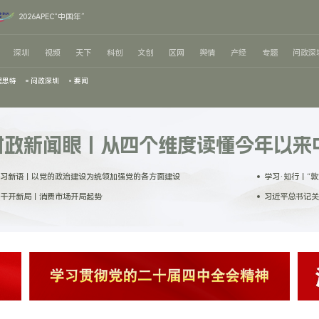
2026APEC“中国年”
深圳
视频
天下
科创
文创
区网
舆情
产经
专题
问政深
理思特
问政深圳
要闻
时政新闻眼丨从四个维度读懂今年以来
习新语｜以党的政治建设为统领加强党的各方面建设
学习·知行丨“
干开新局｜消费市场开局起势
习近平总书记关