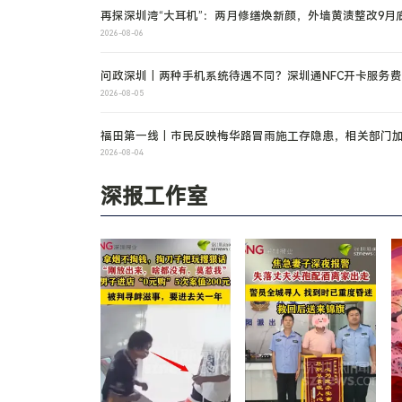
再探深圳湾“大耳机”：两月修缮焕新颜，外墙黄渍整改9月
工
2026-08-06
问政深圳｜两种手机系统待遇不同？深圳通NFC开卡服务
质疑！回应来了
2026-08-05
福田第一线｜市民反映梅华路冒雨施工存隐患，相关部门
改修复，预计8月5日完工
2026-08-04
深报工作室