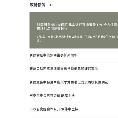
政务新闻
靳磊到皇岗口岸调研 扎实做好开通筹备工作 全力保障
岸顺利启用高效运行
8月6日，市委书记靳磊到皇岗口岸调研，了解口岸开通筹备工作推进
况。
靳磊会见中信集团董事长奚国华
靳磊会见南航集团董事长马须伦总经理韩文胜
靳磊覃伟中会见中山大学党委书记刘承功校长唐洪武
市委常委会召开会议 靳磊主持
市政府党组会议召开 覃伟中主持