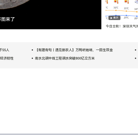
播放
节图来了
舞台扎根市井
今日立秋！深圳天气
热，外出注意防暑降
国经济韧性
南水北调中线工程调水突破800亿立方米
费新活力
三个场景看上海入境游新变化（大数据观察·中国服务）
.4%
活力中国调研行丨智能“好房子”什么样？看安徽科创成果如何落地
55人
【有理有句丨遇见新农人】万鸭听她哨，一田生双金
国经济韧性
南水北调中线工程调水突破800亿立方米
费新活力
三个场景看上海入境游新变化（大数据观察·中国服务）
.4%
活力中国调研行丨智能“好房子”什么样？看安徽科创成果如何落地
55人
【有理有句丨遇见新农人】万鸭听她哨，一田生双金