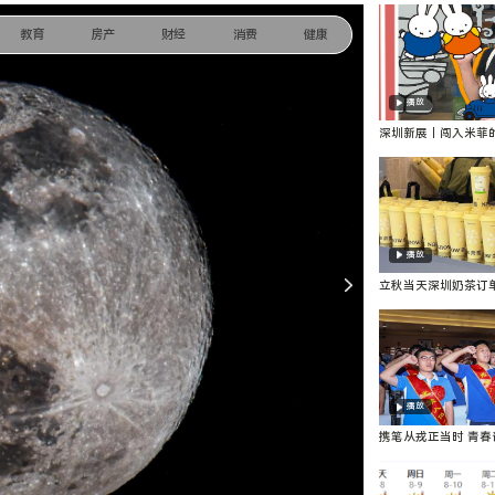
教育
房产
财经
消费
健康
播放
深圳新展｜闯入米菲
好逛又好拍！
播放
立秋当天深圳奶茶订
店前方数百杯待制作
播放
携笔从戎正当时 青春
圳市举办2026年军
（学）欢送仪式