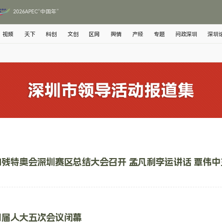
2026APEC“中国年”
视频
天下
科创
文创
区网
舆情
产经
专题
问政深圳
深圳
残特奥会深圳赛区总结大会召开 孟凡利李运讲话 覃伟中
四届人大五次会议闭幕