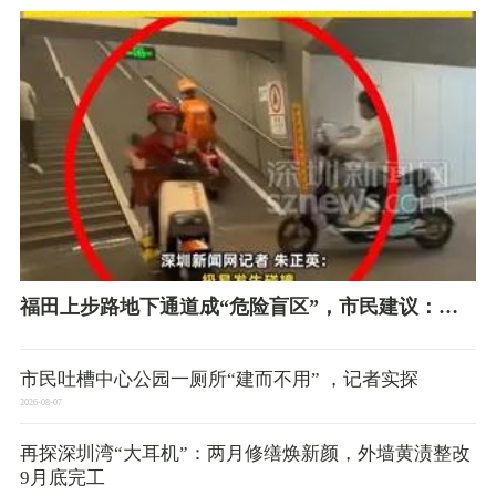
一生
车难题
福田上步路地下通道成“危险盲区”，市民建议：增
设凸面镜、慢行标识
市民吐槽中心公园一厕所“建而不用” ，记者实探
2026-08-07
再探深圳湾“大耳机”：两月修缮焕新颜，外墙黄渍整改
9月底完工