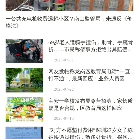
一公共充电桩收费远超小区？南山监管局：未违反《价
格法》
69岁老人遭骑手撞伤，肋骨、手腕骨
折……市民称肇事方拒绝出具赔偿方
案，交管：依法依规核查处置
2026-07-31
网友发帖称龙岗区教育局电话“一直
打不通”，最新回应：业务人员因公
外出未能及时接听
2026-07-22
宝安一学校发布夏令营招募，家长质
疑是否合规，区教育局这样回应
2026-07-15
“对方不愿垫付费用”深圳27岁女子称
被快递员撞伤，致多处骨折、损伤，