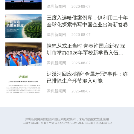
深圳新闻网
2026-08-07
三度入选哈佛案例库，伊利用二十年
全球化探索书写中国企业出海新答卷
深圳新闻网
2026-08-07
携笔从戎正当时 青春许国启新程 深
圳市举办2026年军校新学员入伍
（学）欢送仪式
深圳新闻网
2026-08-07
泸溪河回应桃酥“金属牙冠”事件：称
已排除生产环节混入可能
深圳新闻网
2026-08-07
深圳新闻网传媒股份有限公司版权所有，未经书面授权禁止使用
COPYRIGHT © BY WWW.SZNEWS.COM ALL RIGHTS RESERVED