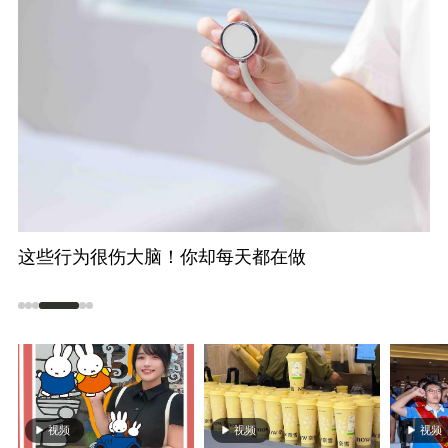
不只“贴秋膘” 莫高窟壁画藏着古人秋日生活图景
台
海
视频
视频
视频