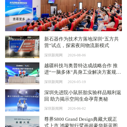
查看更多
新石器作为技术方落地深圳“五方共
营”试点，探索夜间物流新模式
深圳新闻网
2026-08-06
越疆科技与奥普特达成战略合作 推
进“一脑多体”具身工业解决方案规模
化应用
深圳新闻网
2026-05-19
深圳先进院小鼠胚胎实验样品顺利返
回 助力揭示空间生命孕育奥秘
深圳新闻网
2026-06-02
尊界S800 Grand Design典藏大观正
式上市 鸿蒙智行擘画超豪华新蓝图