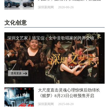
深圳新闻网
2026-06-26
文化创意
深圳文艺家丨毕宝仪：女中音歌唱家的跨界交响
查看更多
大尺度直击灵魂心理惊悚后劲绵长
《赎梦》8月23日公映预售开启
深圳新闻网
2025-08-20