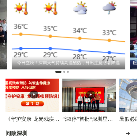
出注意防暑降温
《守护安康·龙岗残疾预
“深i停”首批“深圳星级
暑假必
防说》第7期｜多载一
纾困车场”授牌 6.2万惠
深圳市
人险十分，酒驾一秒毁
民车位缓解深圳车主停
问政深圳