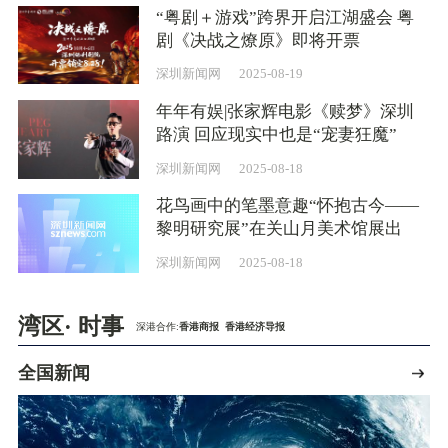
“粤剧＋游戏”跨界开启江湖盛会 粤
剧《决战之燎原》即将开票
深圳新闻网
2025-08-19
年年有娱|张家辉电影《赎梦》深圳
路演 回应现实中也是“宠妻狂魔”
深圳新闻网
2025-08-18
花鸟画中的笔墨意趣“怀抱古今——
黎明研究展”在关山月美术馆展出
深圳新闻网
2025-08-18
湾区· 时事
深港合作:
香港商报
香港经济导报
全国新闻