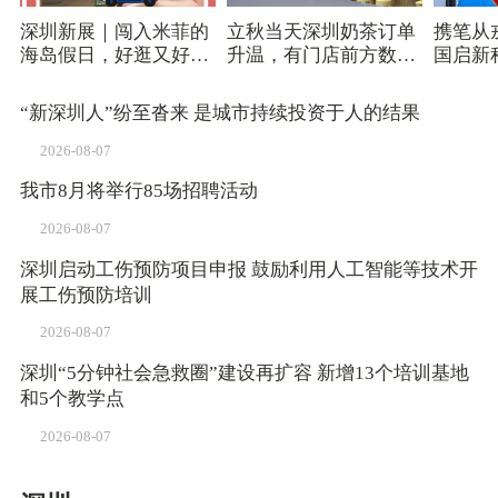
深圳新展｜闯入米菲的
立秋当天深圳奶茶订单
携笔从
海岛假日，好逛又好
升温，有门店前方数百
国启新
拍！
杯待制作
2026
（学）
“新深圳人”纷至沓来 是城市持续投资于人的结果
2026-08-07
我市8月将举行85场招聘活动
2026-08-07
深圳启动工伤预防项目申报 鼓励利用人工智能等技术开
展工伤预防培训
2026-08-07
深圳“5分钟社会急救圈”建设再扩容 新增13个培训基地
和5个教学点
2026-08-07