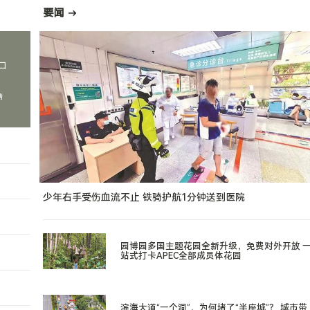
要闻
口
情
少年右手受伤血流不止 铁骑护航1分钟送到医院
园博园多国主题花园全新升级，免费对外开放 
站式打卡APEC全部成员体花园
滨海大道“一个洞”，为何堵了“半座城”？ 城市带