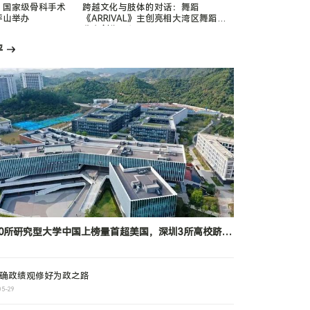
，国家级骨科手术
跨越文化与肢体的对话：舞蹈
坪山举办
《ARRIVAL》主创亮相大湾区舞蹈周
分享创作历程
评
00所研究型大学中国上榜量首超美国，深圳3所高校跻身
0强，凭什么？
确政绩观修好为政之路
05-29