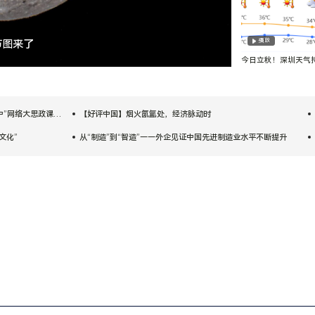
播放
节图来了
舞台扎根市井
今日立秋！深圳天气
热，外出注意防暑降
网络大思政课开讲
【好评中国】烟火氤氲处，经济脉动时
文化”
从“制造”到“智造”——外企见证中国先进制造业水平不断提升
富路
视频丨日本广岛民众举行游行 反对政府危险行径
入境游“热力值”持续飙升 绝美景色、清凉气候、多彩民俗……海外游客沉浸体验
网络大思政课开讲
【好评中国】烟火氤氲处，经济脉动时
文化”
从“制造”到“智造”——外企见证中国先进制造业水平不断提升
富路
视频丨日本广岛民众举行游行 反对政府危险行径
入境游“热力值”持续飙升 绝美景色、清凉气候、多彩民俗……海外游客沉浸体验