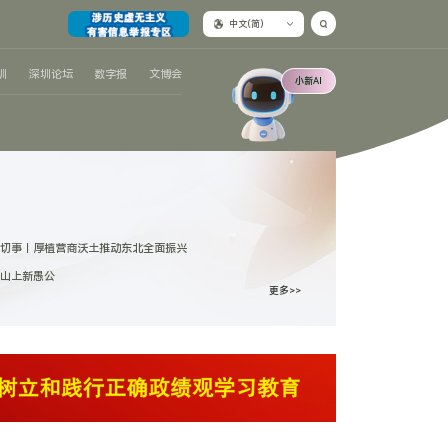
中文(简)
圳
深圳论坛
数字报
文博会
小新AI
切事｜厚植营商沃土推动东北全面振兴
山上新愚公
更多>>