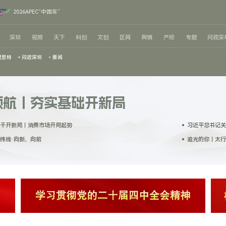
2026APEC“中国年”
深圳
视频
天下
科创
文创
区网
舆情
产经
专题
问政深
理思特
问政深圳
要闻
领航丨夯实基础开新局
干开新局｜消费市场开局起势
习近平总书记关
纬线·向新，向前
追光的你｜太行