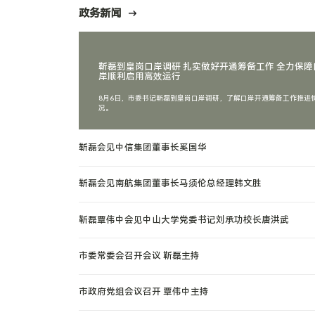
政务新闻
靳磊到皇岗口岸调研 扎实做好开通筹备工作 全力保障
岸顺利启用高效运行
8月6日，市委书记靳磊到皇岗口岸调研，了解口岸开通筹备工作推进
况。
靳磊会见中信集团董事长奚国华
靳磊会见南航集团董事长马须伦总经理韩文胜
靳磊覃伟中会见中山大学党委书记刘承功校长唐洪武
市委常委会召开会议 靳磊主持
市政府党组会议召开 覃伟中主持