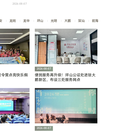
林业碳普惠首单交易
2026-08-07
安
龙岗
龙华
坪山
光明
大鹏
深汕
前海
2026-08-07
夏令营点亮快乐假
便民服务再升级！坪山公证处进驻大
鹏新区，布设三处服务网点
2026-08-07