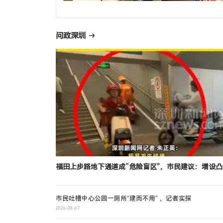
问政深圳
福田上步路地下通道成“危险盲区”，市民建议：增设凸
镜、慢行标识
市民吐槽中心公园一厕所“建而不用” ，记者实探
2026-08-07