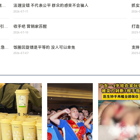
底完
​法理没错 不代表公平 群众的感受不会骗人
抓实
2026-07-11
2026-
费引发
收手吧 营销家苏醒
打造
2026-07-10
2025-
加急整
饭圈回旋镖是平等的 没人可以幸免
支持
深圳
2026-07-07
2025-