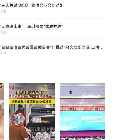
“三大关键”激活行业协会商会新动能
05-29
“无障碍未来”，深圳需要“优质并进”
10-26
“首映首演首秀首发首展首赛”！推动“网文网剧网游”出海：
数字创意产业迎来世纪风口
08-19