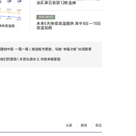
泳队单日斩获12枚金牌
2026-08-07
烟火 解锁夜间文旅融合新体验
未来5天持续高温酷热 其中8日—10日
持续高温酷
高温加剧
温
理响中国·一笔一画｜推进城市更新，勾勒“幸福之城”壮阔图景
我们的家园 | 乡贤扎根乡土 共筑幸福家园
日本广岛废墟旁响起抗议声：勿忘历史、拒绝拥核
China Travel又换“三件套”：外国游客从观众变玩家
理响中国·一笔一画｜推进城市更新，勾勒“幸福之城”壮阔图景
我们的家园 | 乡贤扎根乡土 共筑幸福家园
日本广岛废墟旁响起抗议声：勿忘历史、拒绝拥核
China Travel又换“三件套”：外国游客从观众变玩家
头条
要闻
各区