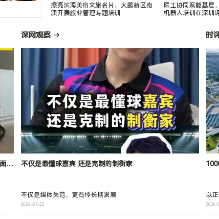
擦亮滨海美宿文旅名片，大鹏新区南
医工协同赋能基层
澳开展旅业管理专题培训
机器人培训在深圳
深网观察
时
面
不仅是最懂球嘉宾 还是克制的制衡家
10
50
不仅是媒体失范，更有悖长期发展
以正
2026-07-22
2026-