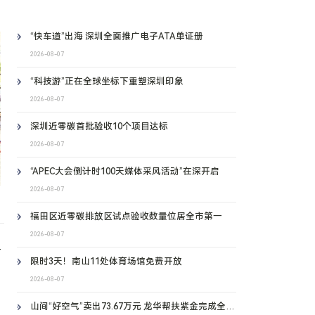
“快车道”出海 深圳全面推广电子ATA单证册
2026-08-07
“科技游”正在全球坐标下重塑深圳印象
2026-08-07
深圳近零碳首批验收10个项目达标
2026-08-07
“APEC大会倒计时100天媒体采风活动”在深开启
2026-08-07
福田区近零碳排放区试点验收数量位居全市第一
2026-08-07
一
限时3天！南山11处体育场馆免费开放
2026-08-07
山间“好空气”卖出73.67万元 龙华帮扶紫金完成全省