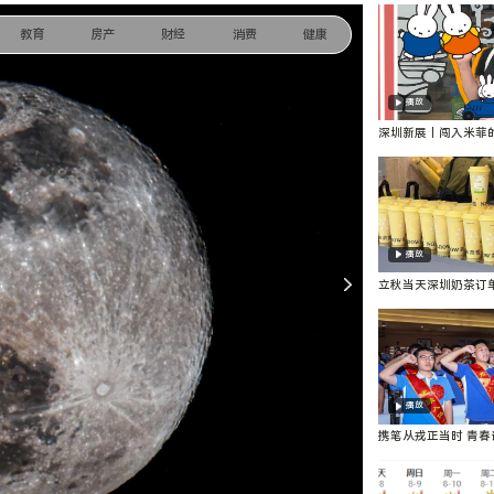
教育
房产
财经
消费
健康
播放
深圳新展｜闯入米菲
好逛又好拍！
播放
立秋当天深圳奶茶订
店前方数百杯待制作
播放
携笔从戎正当时 青春
圳市举办2026年军
（学）欢送仪式