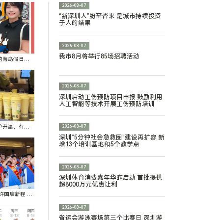
2026-08-07
“新深圳人”纷至沓来 是城市持续投资
于人的结果
2026-08-07
我市8月将举行85场招聘活动
的海岛假日，
2026-08-07
深圳启动工伤预防项目申报 鼓励利用
人工智能等技术开展工伤预防培训
单升温，有门
2026-08-07
深圳“5分钟社会急救圈”建设再扩容 新
增13个培训基地和5个教学点
2026-08-07
深圳体育消费嘉年华昨启动 首批提供
超8000万元优惠让利
许国启新程 深
校新学员入伍
2026-08-07
省运会游泳赛场第三个比赛日 深圳游