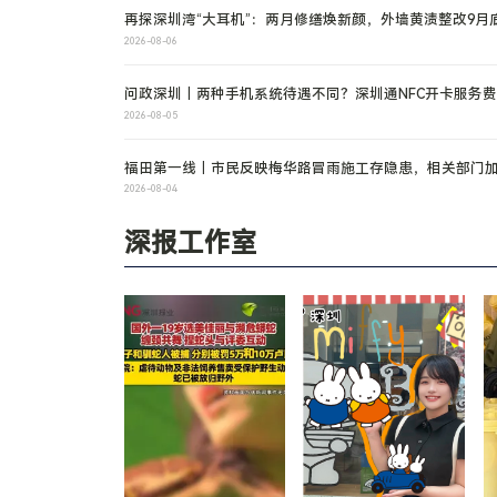
再探深圳湾“大耳机”：两月修缮焕新颜，外墙黄渍整改9月
工
2026-08-06
问政深圳｜两种手机系统待遇不同？深圳通NFC开卡服务
质疑！回应来了
2026-08-05
福田第一线｜市民反映梅华路冒雨施工存隐患，相关部门
改修复，预计8月5日完工
2026-08-04
深报工作室