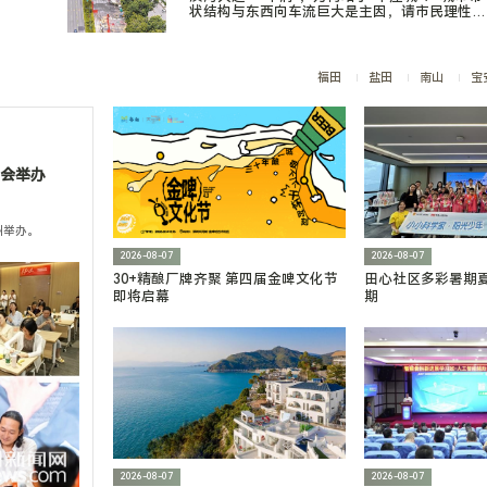
状结构与东西向车流巨大是主因，请市民理性看
待、绿色出行
福田
盐田
南山
宝
布会举办
州举办。
2026-08-07
2026-08-07
30+精酿厂牌齐聚 第四届金啤文化节
田心社区多彩暑期
即将启幕
期
2026-08-07
2026-08-07