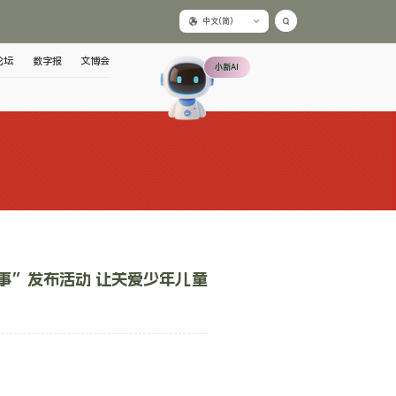
中文(简)
论坛
数字报
文博会
小新AI
事”发布活动 让关爱少年儿童