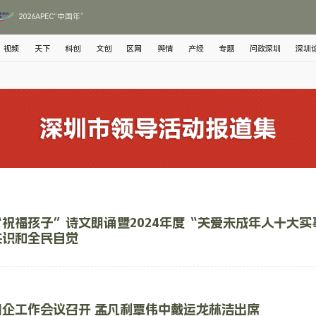
2026APEC“中国年”
视频
天下
科创
文创
区网
舆情
产经
专题
问政深圳
深圳
祝福孩子”诗文朗诵暨2024年度“关爱未成年人十大实
共识和全民自觉
企工作会议召开 孟凡利覃伟中戴运龙林洁出席