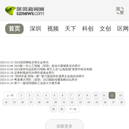
首页
深圳
视频
天下
科创
文创
区网
2023-12-13
2023深圳网络文明大会举办
2023-12-06
2023新一代人工智能（深圳）创业大赛颁奖仪式举行
2023-12-04
2023深圳马拉松昨日鸣枪 两万人在“山海连城”美景中快乐奔跑
2023-11-28
证券时报创刊30周年座谈会举行
2023-11-26
“深圳非遗 四海一家” 第六届深圳非遗周主会场活动举行
2023-11-24
粤港澳大湾区（深圳）2023国际传播高峰论坛举办
2023-11-24
第十一届深圳国际工业设计大展开幕
上一页
1
2
3
4
5
6
7
8
9
10
11
12
13
14
15
16
17
18
19
20
21
22
23
24
25
26
27
28
29
30
下一页
加载更多