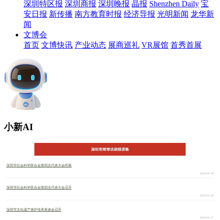
深圳特区报
深圳商报
深圳晚报
晶报
Shenzhen Daily
宝
安日报
新传播
南方教育时报
经济导报
光明新闻
龙华新
闻
文博会
首页
文博快讯
产业动态
展商巡礼
VR展馆
首秀首展
小新AI
深圳市社会科学联合会第四次代表大会闭幕
2024-01-20
深圳市社会科学联合会第四次代表大会召开
2024-01-19
深圳市文化遗产保护传承座谈会召开
2024-01-17