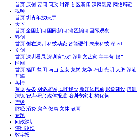
首页
原创
要闻
问政
时评
各区新闻
深网观察
网络辟谣
视频
首页
圳青年放映厅
天下
首页
全国新闻
国际新闻
湾区新闻
国际观察
科创
首页
创在深圳
科技动态
智能硬件
未来科技
深tech
文创
首页
深圳看展
深圳有“戏”
深圳文艺家
年年有“娱”
区网
首页
福田
盐田
南山
宝安
龙岗
龙华
坪山
光明
大鹏
深汕
前海
舆情
首页
头条
网络辟谣
民呼我应
新媒体榜单
形象建设
培训
演练
智库研究
媒体报道
培训专家
机构优势
产经
财经
消费
房产
健康
文体
教育
专题
问政深圳
深圳论坛
数字报