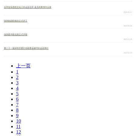
全市宣传思想文化工作会议召开 孟凡利覃伟中出席
2024-01-11
深圳歌剧院项目正式开工
2024-01-06
深圳图书馆北馆正式开馆
2023-12-29
第二十一届深圳关爱行动组委会秘书长会议举行
2023-12-23
上一页
1
2
3
4
5
6
7
8
9
10
11
12