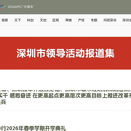
2026APEC“中国年”
视频
天下
科创
文创
区网
舆情
产经
专题
问政深圳
深圳
花山、深圳改革开放展览馆、深圳市城市规划展和前海深
实干 感恩奋进 在更高起点更高层次更高目标上推进改革
尖兵
行2026年春季学期开学典礼