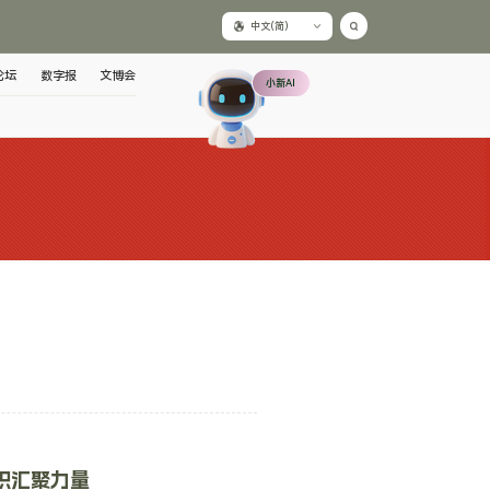
中文(简)
论坛
数字报
文博会
小新AI
识汇聚力量