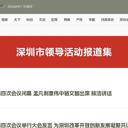
2026APEC“中国年”
视频
天下
科创
文创
区网
舆情
产经
专题
问政深圳
深圳
四次会议闭幕 孟凡利覃伟中骆文智出席 林洁讲话
届四次会议举行大会发言 为深圳改革开放创新发展凝聚共