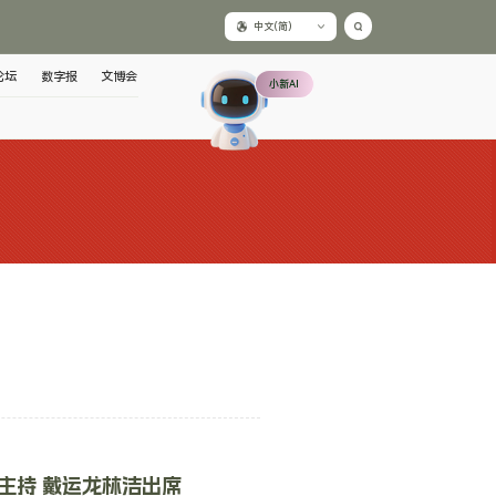
中文(简)
论坛
数字报
文博会
小新AI
主持 戴运龙林洁出席