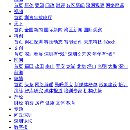
首页
原创
要闻
问政
时评
各区新闻
深网观察
网络辟谣
视频
首页
圳青年放映厅
天下
首页
全国新闻
国际新闻
湾区新闻
国际观察
科创
首页
创在深圳
科技动态
智能硬件
未来科技
深tech
文创
首页
深圳看展
深圳有“戏”
深圳文艺家
年年有“娱”
区网
首页
福田
盐田
南山
宝安
龙岗
龙华
坪山
光明
大鹏
深汕
前海
舆情
首页
头条
网络辟谣
民呼我应
新媒体榜单
形象建设
培训
演练
智库研究
媒体报道
培训专家
机构优势
产经
财经
消费
房产
健康
文体
教育
专题
问政深圳
深圳论坛
数字报