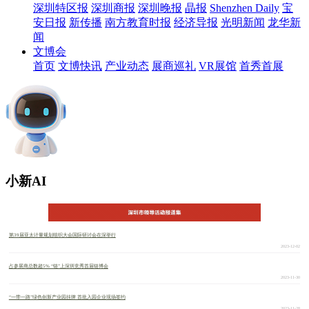
深圳特区报
深圳商报
深圳晚报
晶报
Shenzhen Daily
宝
安日报
新传播
南方教育时报
经济导报
光明新闻
龙华新
闻
文博会
首页
文博快讯
产业动态
展商巡礼
VR展馆
首秀首展
小新AI
第39届亚太计量规划组织大会国际研讨会在深举行
2023-12-02
占参展商总数超5% “链”上深圳竞秀首届链博会
2023-11-30
“一带一路”绿色创新产业园挂牌 首批入园企业现场签约
2023-11-28