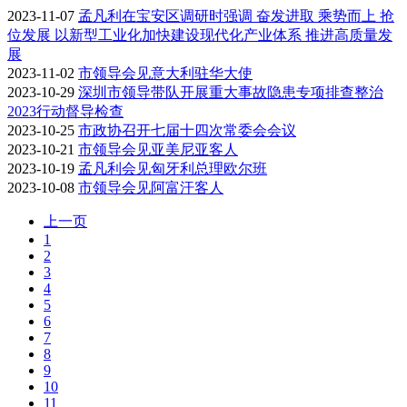
2023-11-07
孟凡利在宝安区调研时强调 奋发进取 乘势而上 抢
位发展 以新型工业化加快建设现代化产业体系 推进高质量发
展
2023-11-02
市领导会见意大利驻华大使
2023-10-29
深圳市领导带队开展重大事故隐患专项排查整治
2023行动督导检查
2023-10-25
市政协召开七届十四次常委会会议
2023-10-21
市领导会见亚美尼亚客人
2023-10-19
孟凡利会见匈牙利总理欧尔班
2023-10-08
市领导会见阿富汗客人
上一页
1
2
3
4
5
6
7
8
9
10
11