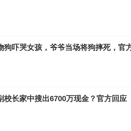
物狗吓哭女孩，爷爷当场将狗摔死，官
副校长家中搜出6700万现金？官方回应