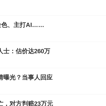
金色、主打AI……
人士：估价达260万
情曝光？当事人回应
，对方判赔23万元