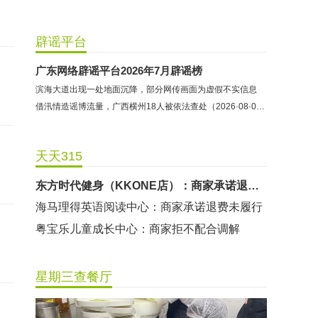
辟谣平台
哈尔特健身：商家拒不配合调解
广东网络辟谣平台2026年7月辟谣榜
香港卡依宝贝国际婴幼儿游泳馆：商家停业未退费
滨海大道出现一处地面沉降，部分网传画面为虚假不实信息
龅牙兔儿童情商训练营：商家承诺退费未履行
借汛情造谣博流量，广西横州18人被依法查处（2026·08·05）
预付式消费退款难 深圳市消委会公开谴责力美健华联店
元宵佳节，发生了“甜蜜的烦恼”该怎么办？
天天315
2021年深圳市消费投诉分析报告出炉 教育培训投诉量增长
东方时代健身（KKONE店）：商家承诺退费未履行
海马理得英语阅读中心：商家承诺退费未履行
粤宝乐儿童成长中心：商家拒不配合调解
世纪佳缘（车公庙店）：商家未按已签署协议退款
曼莎国际美容美发（平湖店）：商家承诺退费未履行
星期三查餐厅
无上悦动健身：商家停业未退费
哈尔特健身：商家拒不配合调解