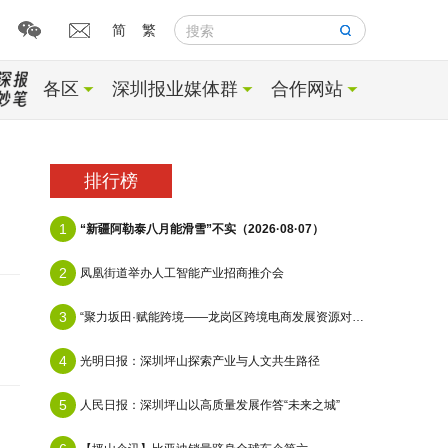
简
繁
搜索
各区
深圳报业媒体群
合作网站
排行榜
1
“新疆阿勒泰八月能滑雪”不实（2026·08·07）
2
凤凰街道举办人工智能产业招商推介会
3
“聚力坂田·赋能跨境——龙岗区跨境电商发展资源对接会”在天安云谷顺利举办
4
光明日报：深圳坪山探索产业与人文共生路径
5
人民日报：深圳坪山以高质量发展作答“未来之城”