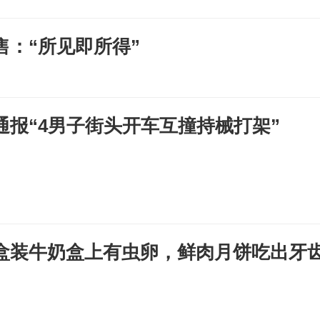
：“所见即所得”
通报“4男子街头开车互撞持械打架”
盒装牛奶盒上有虫卵，鲜肉月饼吃出牙