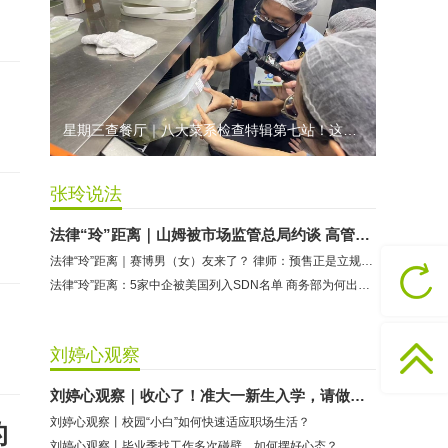
香港卡依宝贝国际婴幼儿游泳馆：商家停业未退费
龅牙兔儿童情商训练营：商家承诺退费未履行
预付式消费退款难 深圳市消委会公开谴责力美健华联店
元宵佳节，发生了“甜蜜的烦恼”该怎么办？
星期三查餐厅｜八大菜系检查特辑第七站！这家米其林一星人气闽菜餐厅后厨干净吗？
2021年深圳市消费投诉分析报告出炉 教育培训投诉量增长
张玲说法
法律“玲”距离｜山姆被市场监管总局约谈 高管换帅，你还续费吗？
法律“玲”距离｜赛博男（女）友来了？ 律师：预售正是立规矩的窗口期
法律“玲”距离：5家中企被美国列入SDN名单 商务部为何出台“三不得”禁令
刘婷心观察
刘婷心观察｜收心了！准大一新生入学，请做好这些准备
刘婷心观察丨校园“小白”如何快速适应职场生活？
的
刘婷心观察丨毕业季找工作多次碰壁，如何摆好心态？