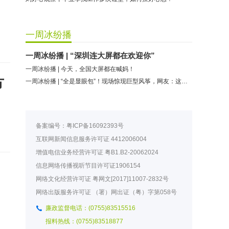
一周冰纷播
一周冰纷播 | “深圳连大屏都在欢迎你”
一周冰纷播 | 今天，全国大屏都在喊妈！
方
一周冰纷播 | “全是显眼包”！现场惊现巨型风筝，网友：这是我妈派来的吧
备案编号：
粤ICP备16092393号
互联网新闻信息服务许可证
4412006004
增值电信业务经营许可证
粤B1.B2-20062024
信息网络传播视听节目许可证
1906154
网络文化经营许可证
粤网文[2017]11007-2832号
网络出版服务许可证
（署）网出证（粤）字第058号
廉政监督电话：(0755)83515516
报料热线：(0755)83518877