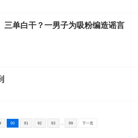
、三单白干？一男子为吸粉编造谣言
到
9
90
91
92
93
...
99
下一页