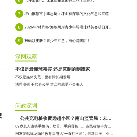
6
【坪山企讯】比亚迪销量跻身全球车企第六
7
坪山推荐官｜李思琦：坪山有深厚的文化气息和底蕴
8
2026年“林丹杯”海峡两岸青少年羽毛球精英赛明日开赛：495名选手共赴青春之约
9
扫码领皮肤？青少年注意，当心是陷阱！
深网观察
不仅是最懂球嘉宾 还是克制的制衡家
不仅是媒体失范，更有悖长期发展
​法理没错 不代表公平 群众的感受不会骗人
问政深圳
象
一公共充电桩收费远超小区？南山监管局：未违反《价格法》
69岁老人遭骑手撞伤，肋骨、手腕骨折……市民称肇事方拒绝出具赔偿方案，交管：依法依规核查处置
网友发帖称龙岗区教育局电话“一直打不通”，最新回应：业务人员因公外出未能及时接听