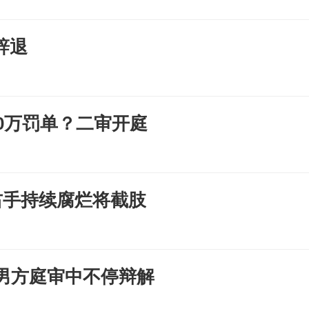
辞退
10万罚单？二审开庭
右手持续腐烂将截肢
男方庭审中不停辩解