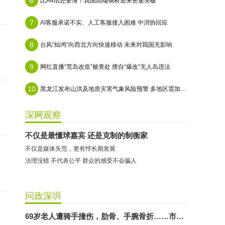
6
比A4纸还要薄！我国高端钢材迎来密集突破
7
AI客服承诺不实、人工客服接入困难 中消协回应
8
台风“灿鸿”向西北方向快速移动 未来对我国无影响
9
网红直播“荒岛改造”被查处 擅自“爆改”无人岛违法
10
黑龙江发布山洪及地质灾害气象风险预警 多地区需加强防范
深网观察
不仅是最懂球嘉宾 还是克制的制衡家
不仅是媒体失范，更有悖长期发展
​法理没错 不代表公平 群众的感受不会骗人
问政深圳
69岁老人遭骑手撞伤，肋骨、手腕骨折……市民称肇事方拒绝出具赔偿方案，交管：依法依规核查处置