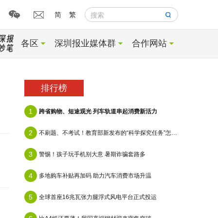
简
繁
搜索
各区
深圳报业媒体群
合作网站
排行榜
1
跨省购物、短途观光 列车轨道串起消费新活力
2
不刷题、不考试！教育部新发布的“科学探究任务”怎么做？
3
警惕！孩子玩手机别大意 暑期诈骗套路多
4
多地购车补贴再加码 助力汽车消费市场升温
5
全球首座16兆瓦张力腿浮式风电平台正式投运