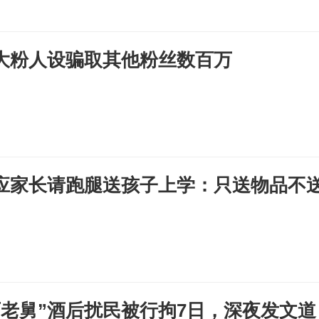
大粉人设骗取其他粉丝数百万
应家长请跑腿送孩子上学：只送物品不
石老舅”酒后扰民被行拘7日，深夜发文道