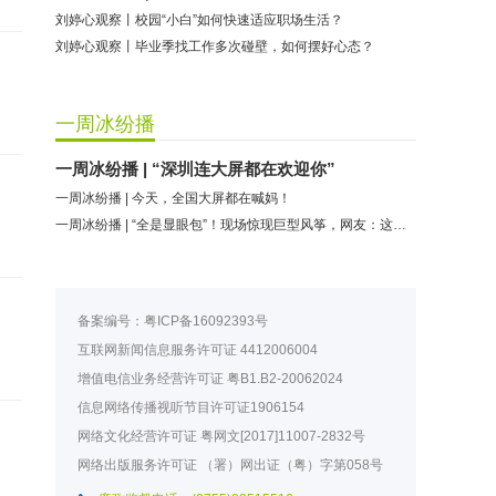
刘婷心观察丨校园“小白”如何快速适应职场生活？
刘婷心观察丨毕业季找工作多次碰壁，如何摆好心态？
一周冰纷播
一周冰纷播 | “深圳连大屏都在欢迎你”
一周冰纷播 | 今天，全国大屏都在喊妈！
一周冰纷播 | “全是显眼包”！现场惊现巨型风筝，网友：这是我妈派来的吧
备案编号：
粤ICP备16092393号
互联网新闻信息服务许可证
4412006004
增值电信业务经营许可证
粤B1.B2-20062024
信息网络传播视听节目许可证
1906154
网络文化经营许可证
粤网文[2017]11007-2832号
网络出版服务许可证
（署）网出证（粤）字第058号