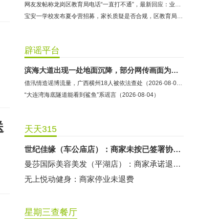
网友发帖称龙岗区教育局电话“一直打不通”，最新回应：业务人员因公外出未能及时接听
哈尔特健身：商家拒不配合调解
宝安一学校发布夏令营招募，家长质疑是否合规，区教育局这样回应
香港卡依宝贝国际婴幼儿游泳馆：商家停业未退费
龅牙兔儿童情商训练营：商家承诺退费未履行
辟谣平台
预付式消费退款难 深圳市消委会公开谴责力美健华联店
滨海大道出现一处地面沉降，部分网传画面为虚假不实信息
元宵佳节，发生了“甜蜜的烦恼”该怎么办？
借汛情造谣博流量，广西横州18人被依法查处（2026·08·05）
2021年深圳市消费投诉分析报告出炉 教育培训投诉量增长
“大连湾海底隧道能看到鲨鱼”系谣言（2026·08·04）
东方时代健身（KKONE店）：商家承诺退费未履行
海马理得英语阅读中心：商家承诺退费未履行
送
天天315
粤宝乐儿童成长中心：商家拒不配合调解
世纪佳缘（车公庙店）：商家未按已签署协议退款
曼莎国际美容美发（平湖店）：商家承诺退费未履行
无上悦动健身：商家停业未退费
哈尔特健身：商家拒不配合调解
香港卡依宝贝国际婴幼儿游泳馆：商家停业未退费
星期三查餐厅