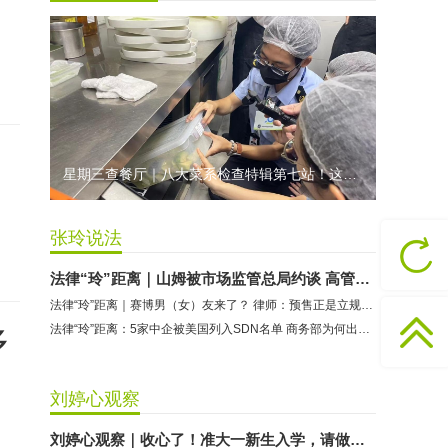
龅牙兔儿童情商训练营：商家承诺退费未履行
预付式消费退款难 深圳市消委会公开谴责力美健华联店
元宵佳节，发生了“甜蜜的烦恼”该怎么办？
2021年深圳市消费投诉分析报告出炉 教育培训投诉量增长
星期三查餐厅｜八大菜系检查特辑第七站！这家米其林一星人气闽菜餐厅后厨干净吗？
张玲说法
法律“玲”距离｜山姆被市场监管总局约谈 高管换帅，你还续费吗？
法律“玲”距离｜赛博男（女）友来了？ 律师：预售正是立规矩的窗口期
法律“玲”距离：5家中企被美国列入SDN名单 商务部为何出台“三不得”禁令
多
刘婷心观察
刘婷心观察｜收心了！准大一新生入学，请做好这些准备