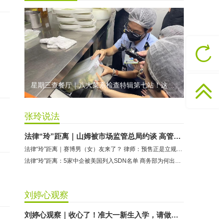
无上悦动健身：商家停业未退费
哈尔特健身：商家拒不配合调解
香港卡依宝贝国际婴幼儿游泳馆：商家停业未退费
龅牙兔儿童情商训练营：商家承诺退费未履行
预付式消费退款难 深圳市消委会公开谴责力美健华联店
元宵佳节，发生了“甜蜜的烦恼”该怎么办？
星期三查餐厅｜八大菜系检查特辑第七站！这家米其林一星人气闽菜餐厅后厨干净吗？
2021年深圳市消费投诉分析报告出炉 教育培训投诉量增长
张玲说法
法律“玲”距离｜山姆被市场监管总局约谈 高管换帅，你还续费吗？
法律“玲”距离｜赛博男（女）友来了？ 律师：预售正是立规矩的窗口期
法律“玲”距离：5家中企被美国列入SDN名单 商务部为何出台“三不得”禁令
刘婷心观察
刘婷心观察｜收心了！准大一新生入学，请做好这些准备