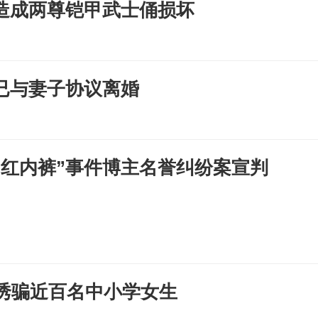
造成两尊铠甲武士俑损坏
已与妻子协议离婚
“红内裤”事件博主名誉纠纷案宣判
诱骗近百名中小学女生