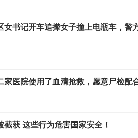
区女书记开车追撵女子撞上电瓶车，警
二家医院使用了血清抢救，愿意尸检配
被截获 这些行为危害国家安全！