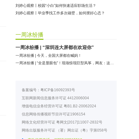
刘婷心观察丨校园“小白”如何快速适应职场生活？
刘婷心观察丨毕业季找工作多次碰壁，如何摆好心态？
一周冰纷播
一周冰纷播 | “深圳连大屏都在欢迎你”
一周冰纷播 | 今天，全国大屏都在喊妈！
一周冰纷播 | “全是显眼包”！现场惊现巨型风筝，网友：这是我妈派来的吧
备案编号：
粤ICP备16092393号
互联网新闻信息服务许可证
4412006004
增值电信业务经营许可证
粤B1.B2-20062024
信息网络传播视听节目许可证
1906154
网络文化经营许可证
粤网文[2017]11007-2832号
网络出版服务许可证
（署）网出证（粤）字第058号