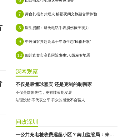
6
山西省发布地质灾害黄色预警
7
舞台扎根市井烟火 解锁夜间文旅融合新体验
方
8
医生提醒：避免电话手表损伤孩子视力
9
中外游客共赴高原千年原生态“民俗狂欢”
10
四川宜宾市高县附近发生5.0级左右地震
深网观察
合
不仅是最懂球嘉宾 还是克制的制衡家
不仅是媒体失范，更有悖长期发展
​法理没错 不代表公平 群众的感受不会骗人
问政深圳
一公共充电桩收费远超小区？南山监管局：未违反《价格法》