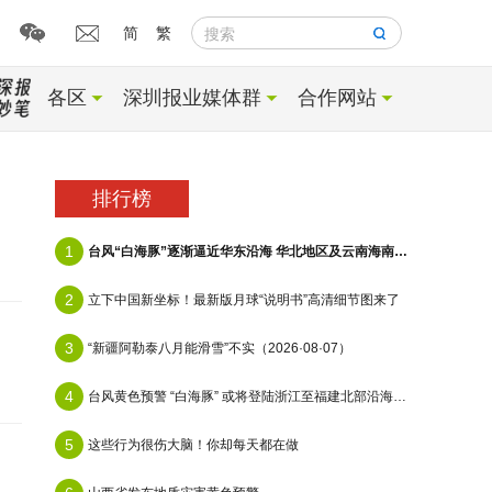
简
繁
搜索
各区
深圳报业媒体群
合作网站
排行榜
1
台风“白海豚”逐渐逼近华东沿海 华北地区及云南海南等地有降雨
2
立下中国新坐标！最新版月球“说明书”高清细节图来了
3
“新疆阿勒泰八月能滑雪”不实（2026·08·07）
4
台风黄色预警 “白海豚” 或将登陆浙江至福建北部沿海地区
5
这些行为很伤大脑！你却每天都在做