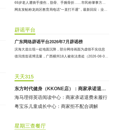
69岁老人遭骑手撞伤，肋骨、手腕骨折……市民称肇事方拒绝出具赔偿方案，交管：依法依规核查处置
网友发帖称龙岗区教育局电话“一直打不通”，最新回应：业务人员因公外出未能及时接听
辟谣平台
哈尔特健身：商家拒不配合调解
广东网络辟谣平台2026年7月辟谣榜
香港卡依宝贝国际婴幼儿游泳馆：商家停业未退费
滨海大道出现一处地面沉降，部分网传画面为虚假不实信息
龅牙兔儿童情商训练营：商家承诺退费未履行
借汛情造谣博流量，广西横州18人被依法查处（2026·08·05）
预付式消费退款难 深圳市消委会公开谴责力美健华联店
元宵佳节，发生了“甜蜜的烦恼”该怎么办？
天天315
2021年深圳市消费投诉分析报告出炉 教育培训投诉量增长
东方时代健身（KKONE店）：商家承诺退费未履行
海马理得英语阅读中心：商家承诺退费未履行
粤宝乐儿童成长中心：商家拒不配合调解
世纪佳缘（车公庙店）：商家未按已签署协议退款
曼莎国际美容美发（平湖店）：商家承诺退费未履行
星期三查餐厅