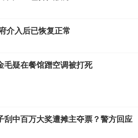
政府介入后已恢复正常
金毛疑在餐馆蹭空调被打死
子刮中百万大奖遭摊主夺票？警方回应