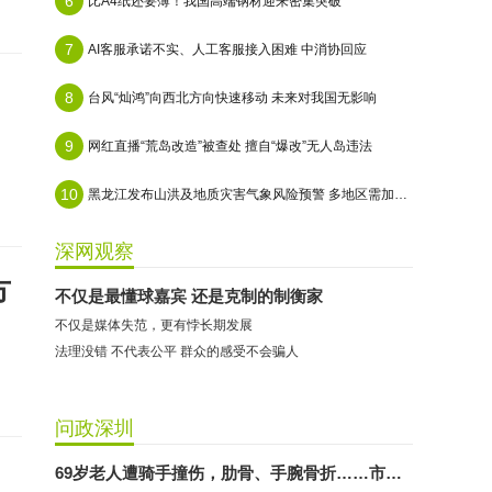
6
比A4纸还要薄！我国高端钢材迎来密集突破
7
AI客服承诺不实、人工客服接入困难 中消协回应
8
台风“灿鸿”向西北方向快速移动 未来对我国无影响
9
网红直播“荒岛改造”被查处 擅自“爆改”无人岛违法
10
黑龙江发布山洪及地质灾害气象风险预警 多地区需加强防范
深网观察
方
不仅是最懂球嘉宾 还是克制的制衡家
不仅是媒体失范，更有悖长期发展
​法理没错 不代表公平 群众的感受不会骗人
问政深圳
69岁老人遭骑手撞伤，肋骨、手腕骨折……市民称肇事方拒绝出具赔偿方案，交管：依法依规核查处置