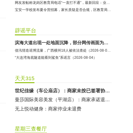
网友发帖称龙岗区教育局电话“一直打不通”，最新回应：业务人员因公外出未能及时接听
哈尔特健身：商家拒不配合调解
宝安一学校发布夏令营招募，家长质疑是否合规，区教育局这样回应
香港卡依宝贝国际婴幼儿游泳馆：商家停业未退费
龅牙兔儿童情商训练营：商家承诺退费未履行
辟谣平台
预付式消费退款难 深圳市消委会公开谴责力美健华联店
滨海大道出现一处地面沉降，部分网传画面为虚假不实信息
元宵佳节，发生了“甜蜜的烦恼”该怎么办？
借汛情造谣博流量，广西横州18人被依法查处（2026·08·05）
2021年深圳市消费投诉分析报告出炉 教育培训投诉量增长
“大连湾海底隧道能看到鲨鱼”系谣言（2026·08·04）
东方时代健身（KKONE店）：商家承诺退费未履行
海马理得英语阅读中心：商家承诺退费未履行
天天315
粤宝乐儿童成长中心：商家拒不配合调解
世纪佳缘（车公庙店）：商家未按已签署协议退款
曼莎国际美容美发（平湖店）：商家承诺退费未履行
无上悦动健身：商家停业未退费
哈尔特健身：商家拒不配合调解
香港卡依宝贝国际婴幼儿游泳馆：商家停业未退费
星期三查餐厅