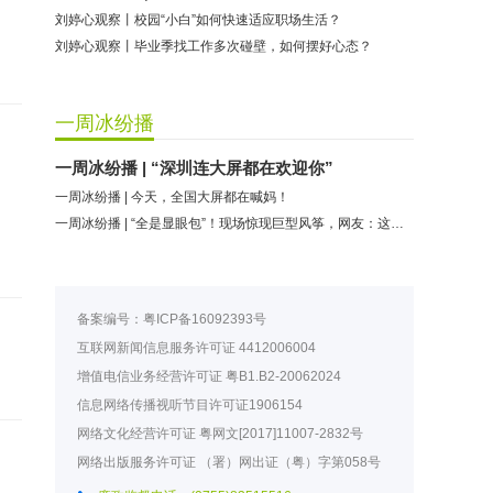
刘婷心观察丨校园“小白”如何快速适应职场生活？
刘婷心观察丨毕业季找工作多次碰壁，如何摆好心态？
一周冰纷播
一周冰纷播 | “深圳连大屏都在欢迎你”
一周冰纷播 | 今天，全国大屏都在喊妈！
一周冰纷播 | “全是显眼包”！现场惊现巨型风筝，网友：这是我妈派来的吧
备案编号：
粤ICP备16092393号
互联网新闻信息服务许可证
4412006004
增值电信业务经营许可证
粤B1.B2-20062024
信息网络传播视听节目许可证
1906154
网络文化经营许可证
粤网文[2017]11007-2832号
网络出版服务许可证
（署）网出证（粤）字第058号