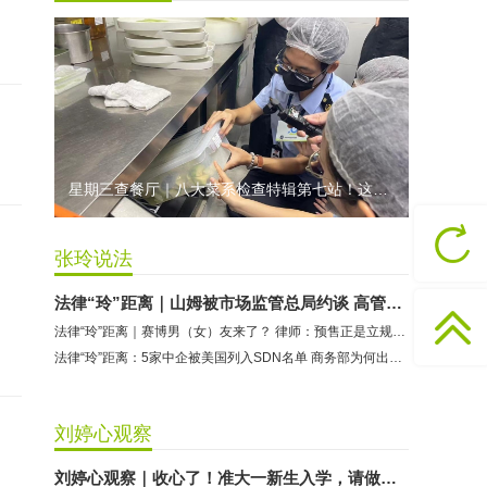
龅牙兔儿童情商训练营：商家承诺退费未履行
预付式消费退款难 深圳市消委会公开谴责力美健华联店
元宵佳节，发生了“甜蜜的烦恼”该怎么办？
2021年深圳市消费投诉分析报告出炉 教育培训投诉量增长
星期三查餐厅｜八大菜系检查特辑第七站！这家米其林一星人气闽菜餐厅后厨干净吗？
张玲说法
法律“玲”距离｜山姆被市场监管总局约谈 高管换帅，你还续费吗？
法律“玲”距离｜赛博男（女）友来了？ 律师：预售正是立规矩的窗口期
法律“玲”距离：5家中企被美国列入SDN名单 商务部为何出台“三不得”禁令
刘婷心观察
刘婷心观察｜收心了！准大一新生入学，请做好这些准备