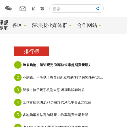
简
繁
搜索
各区
深圳报业媒体群
合作网站
排行榜
1
跨省购物、短途观光 列车轨道串起消费新活力
2
不刷题、不考试！教育部新发布的“科学探究任务”怎么做？
3
警惕！孩子玩手机别大意 暑期诈骗套路多
4
全球首座16兆瓦张力腿浮式风电平台正式投运
5
多地购车补贴再加码 助力汽车消费市场升温