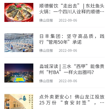
顺德餐饮“走出去” | 东灶鱼头
火锅：一个四川人诠释的顺德味
道
佛山日报
2022-09-06
日丰集团：坚守高品质，践
行“管用50年”承诺
佛山日报
2022-09-06
​淼城深读 | 三水“西甲”能像贵
州“村BA”一样火出圈吗？
佛山日报
2022-09-06
点外卖更安心！佛山龙江投放
25万份“食安封签”，守
护“舌尖安全”