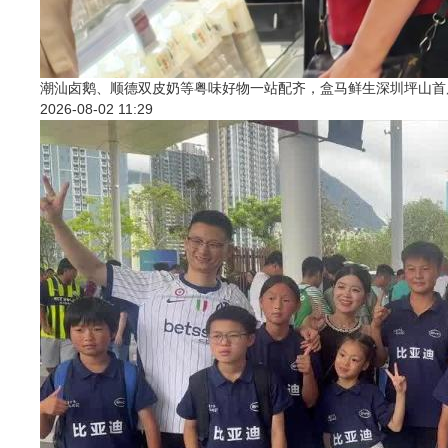
潮汕卤鹅、顺德双皮奶等粤味好物一站配齐，盒马鲜生深圳坪山首
2026-08-02 11:29