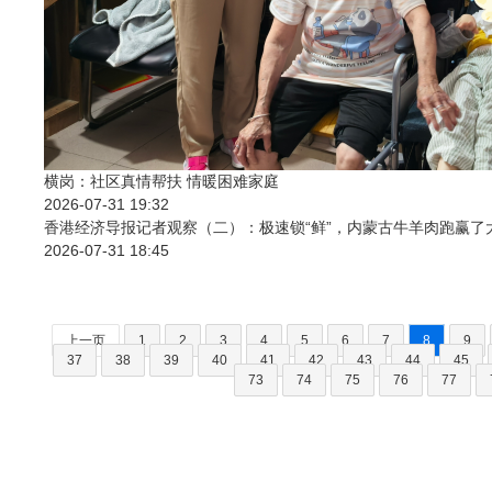
横岗：社区真情帮扶 情暖困难家庭
2026-07-31 19:32
香港经济导报记者观察（二）：极速锁“鲜”，内蒙古牛羊肉跑赢了
2026-07-31 18:45
上一页
1
2
3
4
5
6
7
8
9
37
38
39
40
41
42
43
44
45
73
74
75
76
77