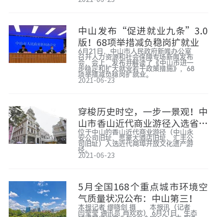
中山发布“促进就业九条”3.0
版！68项举措减负稳岗扩就业
6月21日，中山市人民政府新闻办公室
召开人力资源和社会保障专场新闻发布
会，会上，发布并解读了《中山市进一
步稳定和扩大就业若干政策措施》，68
项举措减负稳岗扩就业。
2021-06-23
穿梭历史时空，一步一景观！中
山市香山近代商业游径入选省级
位于中山的香山近代商业游径（中山永
名单
安公司旧址、思豪大酒店旧址、汇丰公
司旧址）入选近代商埠开放文化遗产游
径。
2021-06-23
5月全国168个重点城市环境空
气质量状况公布：中山第三！
本报记者 缪晓剑 摄 本报讯（记者
闫莹莹 通讯员 肖欢欢） 6月21日，生态