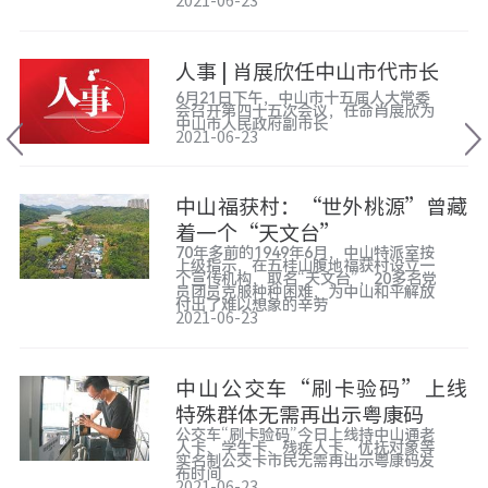
2021-06-23
人事 | 肖展欣任中山市代市长
6月21日下午，中山市十五届人大常委
会召开第四十五次会议，任命肖展欣为
中山市人民政府副市长
2021-06-23
中山福获村：“世外桃源”曾藏
着一个“天文台”
70年多前的1949年6月，中山特派室按
上级指示，在五桂山腹地福获村设立一
个宣传机构，取名“天文台”，20多名党
员团员克服种种困难，为中山和平解放
付出了难以想象的辛劳
2021-06-23
中山公交车“刷卡验码”上线
特殊群体无需再出示粤康码
公交车“刷卡验码”今日上线持中山通老
人卡、学生卡、残疾人卡、优抚对象等
实名制公交卡市民无需再出示粤康码发
布时间
2021-06-23