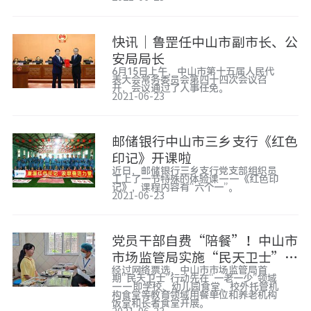
快讯｜鲁罡任中山市副市长、公
安局局长
6月15日上午，中山市第十五届人民代
表大会常务委员会第四十四次会议召
开，会议通过了人事任免。
2021-06-23
邮储银行中山市三乡支行《红色
印记》开课啦
近日，邮储银行三乡支行党支部组织员
工上了一节特殊的体验课——《红色印
记》，课程内容有“六个一”。
2021-06-23
党员干部自费“陪餐”！中山市
市场监管局实施“民天卫士”行
经过网络票选，中山市市场监管局首
动
期“民天卫士”行动先在“一老一少”领域
——即学校、幼儿园食堂、校外托管机
构食堂等教育领域用餐单位和养老机构
饭堂和长者食堂开展。