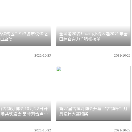
“品读湾区”9+2城市悦读之
全国第20名！中山小榄入选2021年全
山启动
国综合实力千强镇榜单
2021-10-23
2021-10-23
山古镇灯博会10月22日开
第27届古镇灯博会开幕 “古镇杯”灯
场共筑盛会 品牌聚合点亮
具设计大赛颁奖
2021-10-22
2021-10-22