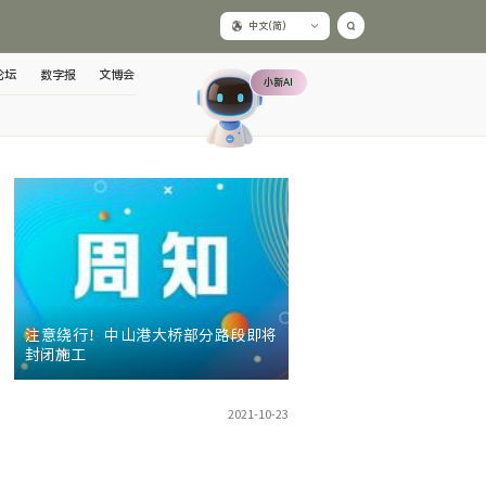
中文(简)
论坛
数字报
文博会
小新AI
注意绕行！中山港大桥部分路段即将
封闭施工
2021-10-23