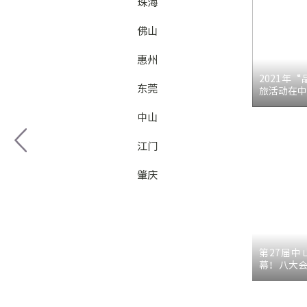
珠海
佛山
惠州
2021年
东莞
旅活动在中
中山
江门
肇庆
第27届中
幕！八大会
全球