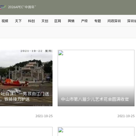
2026APEC“中国年”
视频
天下
科创
文创
区网
舆情
产经
专题
问政深圳
深圳
口吐白沫！一男孩由江门送
，铁骑接力护送
中山市第八届少儿艺术花会圆满收官
2021-10-25
2021-10-25