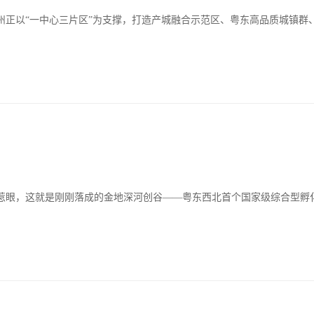
州正以“一中心三片区”为支撑，打造产城融合示范区、粤东高品质城镇群
惹眼，这就是刚刚落成的金地深河创谷——粤东西北首个国家级综合型孵