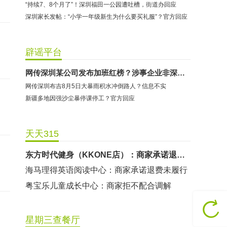
“持续7、8个月了”！深圳福田一公园遭吐槽，街道办回应
深圳家长发帖：“小学一年级新生为什么要买礼服”？官方回应
辟谣平台
哈尔特健身：商家拒不配合调解
网传深圳某公司发布加班红榜？涉事企业非深圳企业
香港卡依宝贝国际婴幼儿游泳馆：商家停业未退费
网传深圳布吉8月5日大暴雨积水冲倒路人？信息不实
龅牙兔儿童情商训练营：商家承诺退费未履行
新疆多地因强沙尘暴停课停工？官方回应
预付式消费退款难 深圳市消委会公开谴责力美健华联店
元宵佳节，发生了“甜蜜的烦恼”该怎么办？
天天315
2021年深圳市消费投诉分析报告出炉 教育培训投诉量增长
东方时代健身（KKONE店）：商家承诺退费未履行
海马理得英语阅读中心：商家承诺退费未履行
粤宝乐儿童成长中心：商家拒不配合调解
世纪佳缘（车公庙店）：商家未按已签署协议退款
曼莎国际美容美发（平湖店）：商家承诺退费未履行
星期三查餐厅