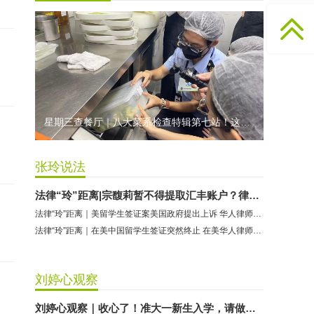
无上悦动健身：商家停业未退费
哈尔特健身：商家拒不配合调解
香港卡依宝贝国际婴幼儿游泳馆：商家停业未退费
龅牙兔儿童情商训练营：商家承诺退费未履行
预付式消费退款难 深圳市消委会公开谴责力美健华联店
元宵佳节，发生了“甜蜜的烦恼”该怎么办？
星期三查餐厅｜八大菜系检查特辑第七站！这家米其林一星人气闽菜餐厅后厨干净吗？
2021年深圳市消费投诉分析报告出炉 教育培训投诉量增长
张玲说法
法律“玲”距离|宗馥莉暂不得提取汇丰账户？律师解读香港法院裁决
法律“玲”距离｜美留学生签证案美国政府提出上诉 华人律师硬刚到底
法律“玲”距离｜在美中国留学生签证突然终止 在美华人律师果断出手并给出建议
刘婷心观察
刘婷心观察｜收心了！准大一新生入学，请做好这些准备