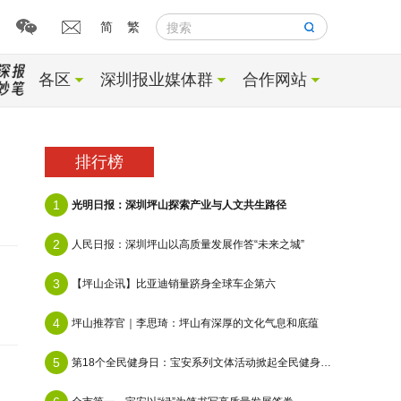
简
繁
搜索
各区
深圳报业媒体群
合作网站
排行榜
1
光明日报：深圳坪山探索产业与人文共生路径
2
人民日报：深圳坪山以高质量发展作答“未来之城”
3
【坪山企讯】比亚迪销量跻身全球车企第六
4
坪山推荐官｜李思琦：坪山有深厚的文化气息和底蕴
5
第18个全民健身日：宝安系列文体活动掀起​全民健身热潮