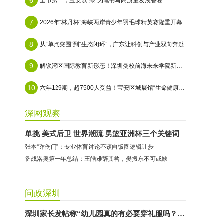
6
全市第一，宝安以“绿”为笔书写高质量发展答卷
7
2026年“林丹杯”海峡两岸青少年羽毛球精英赛隆重开幕
8
从“单点突围”到“生态闭环”，广东让科创与产业双向奔赴
9
解锁湾区国际教育新形态！深圳曼校前海未来学院新校区正式启航
10
六年129期，超7500人受益！宝安区城展馆“生命健康主题季”完美收官
深网观察
单挑 美式后卫 世界潮流 男篮亚洲杯三个关键词
张本“诈伤门”：专业体育讨论不该向饭圈逻辑让步
备战洛奥第一年总结：王皓难辞其咎，樊振东不可或缺
问政深圳
深圳家长发帖称“幼儿园真的有必要穿礼服吗？”教育局回应