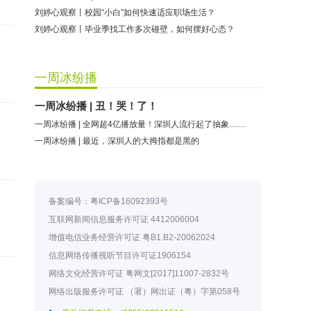
刘婷心观察丨校园“小白”如何快速适应职场生活？
刘婷心观察丨毕业季找工作多次碰壁，如何摆好心态？
一周冰纷播
一周冰纷播 | 丑！哭！了！
一周冰纷播 | 全网超4亿播放量！深圳人流行起了抽象……
一周冰纷播 | 最近，深圳人的大拇指都是黑的
备案编号：
粤ICP备16092393号
互联网新闻信息服务许可证
4412006004
增值电信业务经营许可证
粤B1.B2-20062024
信息网络传播视听节目许可证
1906154
网络文化经营许可证
粤网文[2017]11007-2832号
网络出版服务许可证
（署）网出证（粤）字第058号