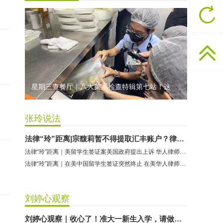
无上悦动健身：商家停业未退费
哈尔特健身：商家拒不配合调解
香港卡依宝贝国际婴幼儿游泳馆：商家停业未退费
龅牙兔儿童情商训练营：商家承诺退费未履行
预付式消费退款难 深圳市消委会公开谴责力美健华联店
元宵佳节，发生了“甜蜜的烦恼”该怎么办？
星期三查餐厅｜八大菜系检查特辑第七站！这家米其林一星人气闽菜餐厅后厨干净吗？
2021年深圳市消费投诉分析报告出炉 教育培训投诉量增长
张玲说法
法律“玲”距离|宗馥莉暂不得提取汇丰账户？律师解读香港法院裁决
法律“玲”距离｜美留学生签证案美国政府提出上诉 华人律师硬刚到底
法律“玲”距离｜在美中国留学生签证突然终止 在美华人律师果断出手并给出建议
刘婷心观察
刘婷心观察｜收心了！准大一新生入学，请做好这些准备