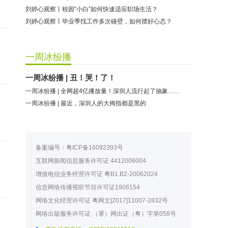
刘婷心观察丨校园“小白”如何快速适应职场生活？
刘婷心观察丨毕业季找工作多次碰壁，如何摆好心态？
一周冰纷播
一周冰纷播 | 丑！哭！了！
一周冰纷播 | 全网超4亿播放量！深圳人流行起了抽象……
一周冰纷播 | 最近，深圳人的大拇指都是黑的
备案编号：
粤ICP备16092393号
互联网新闻信息服务许可证
4412006004
增值电信业务经营许可证
粤B1.B2-20062024
信息网络传播视听节目许可证
1906154
网络文化经营许可证
粤网文[2017]11007-2832号
网络出版服务许可证
（署）网出证（粤）字第058号