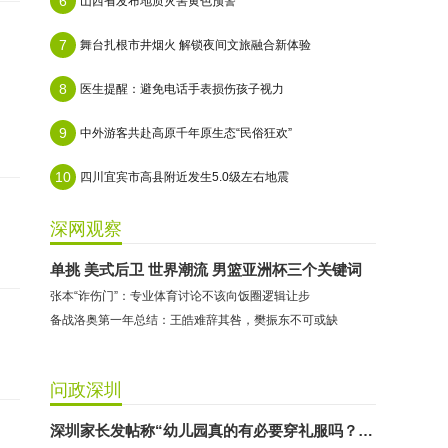
6
山西省发布地质灾害黄色预警
7
舞台扎根市井烟火 解锁夜间文旅融合新体验
8
医生提醒：避免电话手表损伤孩子视力
9
中外游客共赴高原千年原生态“民俗狂欢”
10
四川宜宾市高县附近发生5.0级左右地震
深网观察
单挑 美式后卫 世界潮流 男篮亚洲杯三个关键词
张本“诈伤门”：专业体育讨论不该向饭圈逻辑让步
备战洛奥第一年总结：王皓难辞其咎，樊振东不可或缺
问政深圳
深圳家长发帖称“幼儿园真的有必要穿礼服吗？”教育局回应