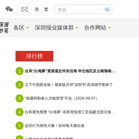
简
繁
搜索
各区
深圳报业媒体群
合作网站
排行榜
1
台风“白海豚”逐渐逼近华东沿海 华北地区及云南海南等地有降雨
2
立下中国新坐标！最新版月球“说明书”高清细节图来了
3
“新疆阿勒泰八月能滑雪”不实（2026·08·07）
4
台风黄色预警 “白海豚” 或将登陆浙江至福建北部沿海地区
5
这些行为很伤大脑！你却每天都在做