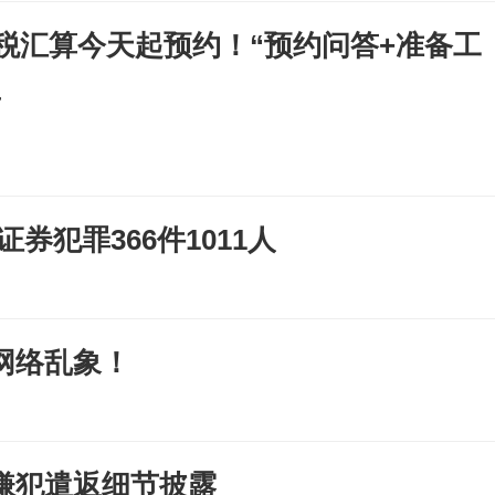
个税汇算今天起预约！“预约问答+准备工
里
证券犯罪366件1011人
网络乱象！
嫌犯遣返细节披露