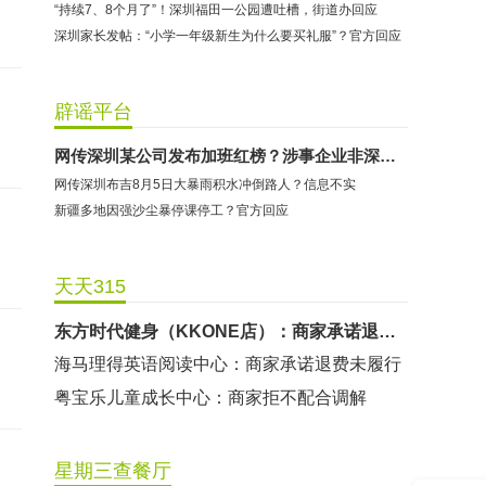
“持续7、8个月了”！深圳福田一公园遭吐槽，街道办回应
深圳家长发帖：“小学一年级新生为什么要买礼服”？官方回应
辟谣平台
哈尔特健身：商家拒不配合调解
网传深圳某公司发布加班红榜？涉事企业非深圳企业
香港卡依宝贝国际婴幼儿游泳馆：商家停业未退费
网传深圳布吉8月5日大暴雨积水冲倒路人？信息不实
龅牙兔儿童情商训练营：商家承诺退费未履行
新疆多地因强沙尘暴停课停工？官方回应
预付式消费退款难 深圳市消委会公开谴责力美健华联店
元宵佳节，发生了“甜蜜的烦恼”该怎么办？
天天315
2021年深圳市消费投诉分析报告出炉 教育培训投诉量增长
东方时代健身（KKONE店）：商家承诺退费未履行
海马理得英语阅读中心：商家承诺退费未履行
粤宝乐儿童成长中心：商家拒不配合调解
世纪佳缘（车公庙店）：商家未按已签署协议退款
曼莎国际美容美发（平湖店）：商家承诺退费未履行
星期三查餐厅