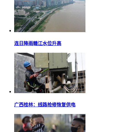
连日降雨赣江水位升高
广西桂林：线路抢修恢复供电