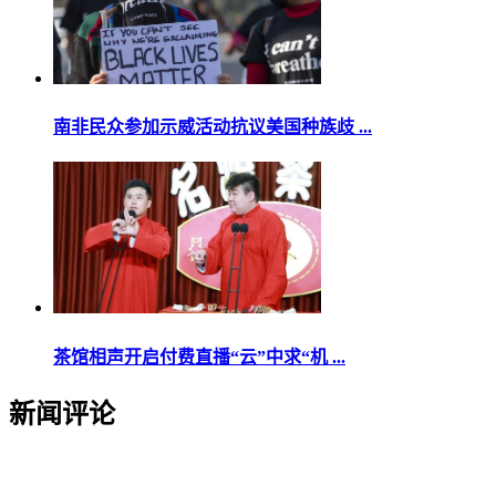
南非民众参加示威活动抗议美国种族歧 ...
茶馆相声开启付费直播“云”中求“机 ...
新闻评论