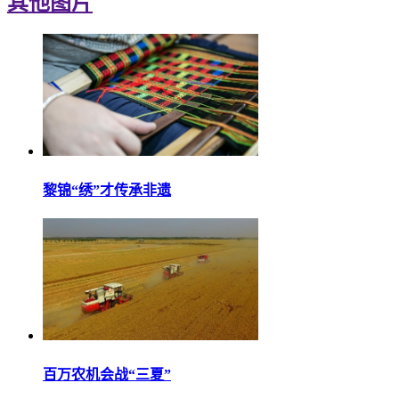
其他图片
黎锦“绣”才传承非遗
百万农机会战“三夏”