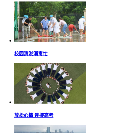
校园清淤消毒忙
放松心情 迎接高考