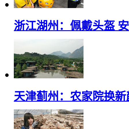
浙江湖州：佩戴头盔 
天津蓟州：农家院换新