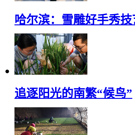
哈尔滨：雪雕好手秀技
追逐阳光的南繁“候鸟”