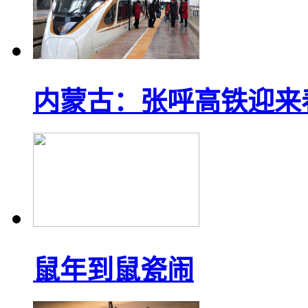
内蒙古：张呼高铁迎来
鼠年到鼠瓷闹