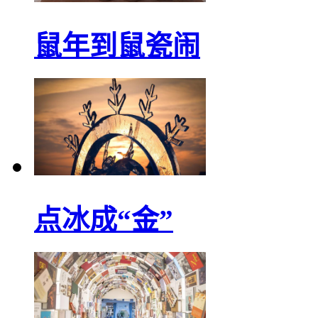
鼠年到鼠瓷闹
点冰成“金”