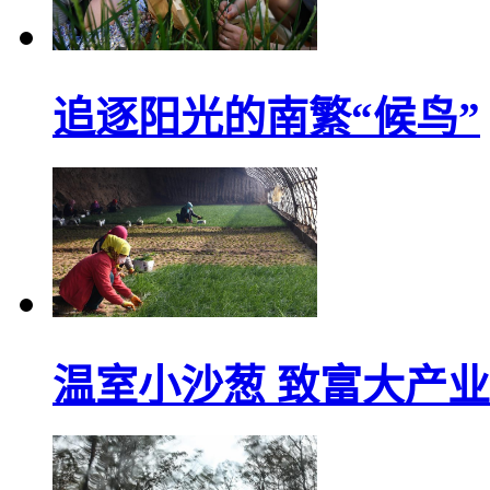
追逐阳光的南繁“候鸟”
温室小沙葱 致富大产业