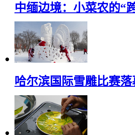
中缅边境：小菜农的“
哈尔滨国际雪雕比赛落