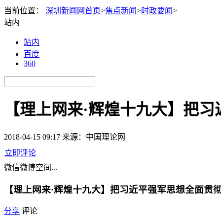
当前位置：
深圳新闻网首页
>
焦点新闻
>
时政要闻
>
站内
站内
百度
360
【理上网来·辉煌十九大】把
2018-04-15 09:17
来源：中国理论网
立即评论
微信
微博
空间
...
【理上网来·辉煌十九大】把习近平强军思想全面贯
分享
评论