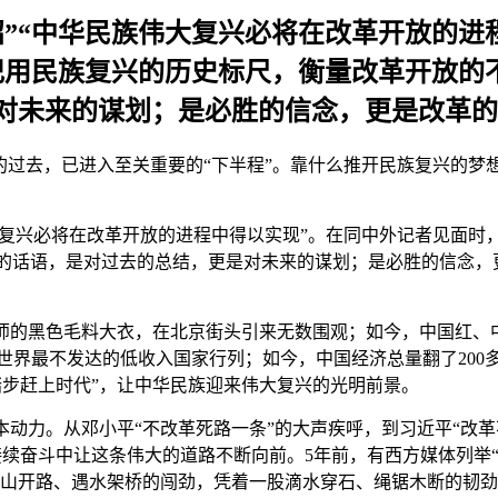
招”“中华民族伟大复兴必将在改革开放的进
记用民族复兴的历史标尺，衡量改革开放的
对未来的谋划；是必胜的信念，更是改革的
年时光的过去，已进入至关重要的“下半程”。靠什么推开民族复兴的
大复兴必将在改革开放的进程中得以实现”。在同中外记者见面时
的话语，是对过去的总结，更是对未来的谋划；是必胜的信念，
大师的黑色毛料大衣，在北京街头引来无数围观；如今，中国红、
居全世界最不发达的低收入国家行列；如今，中国经济总量翻了200
踏步赶上时代”，让中华民族迎来伟大复兴的光明前景。
动力。从邓小平“不改革死路一条”的大声疾呼，到习近平“改
续奋斗中让这条伟大的道路不断向前。5年前，有西方媒体列举
逢山开路、遇水架桥的闯劲，凭着一股滴水穿石、绳锯木断的韧