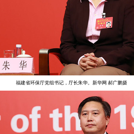
福建省环保厅党组书记，厅长朱华。新华网 郝广鹏摄