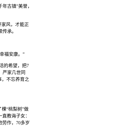
千年古镇”美誉，
好家风，才能正
续传承。
幸福安康。”
活的希望，把7
，严家几世同
事，不忘养育之
棵“桃梨树”做
一直教诲子女：
劳作，70多岁