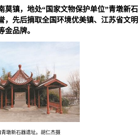
南莫镇，地处“国家文物保护单位”青墩新
美誉，先后摘取全国环境优美镇、江苏省文
等金品牌。
墩新石器遗址。胡仁杰摄