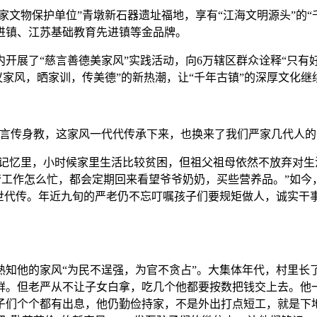
文物保护单位”青墩新石器遗址福地，享有“江海文明源头”的“
进镇、江苏基础教育先进镇等金品牌。
展了“慈言善德美家风”实践活动，向6万辖区群众诠释“只有
议家风，晒家训，传美德”的新热潮，让“千年古镇”的深厚文化继
传身教，这家风一代代传承下来，也换来了我们严家几代人的
记忆里，小时候家里生活比较贫困，但祖父祖母依然不放弃对生
管工作怎么忙，都会定期回来看望爷爷奶奶，买些营养品。”如今
世代传。年近九旬的严老仍不忘叮嘱孩子们要规矩做人，诚实干
他的家风“为民不逞强，为官不贪占”。大集体年代，村里长了
鲜。但老严从不让子女白拿，吃几个他都要按数把钱交上去。他
子们个个都有出息，他仍勤俭持家，不是外出打点短工，就是下地