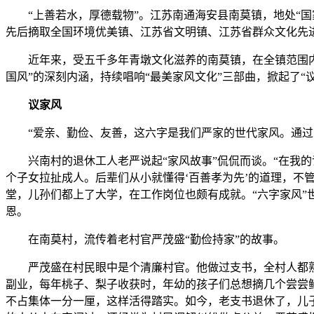
“上善若水，厚德载物”。江苏南通海安县南莫镇，地处“国家
先后摘取全国环境优美镇、江苏省文明镇、江苏省群众文化先
近年来，受五千多年青墩文化滋养的南莫镇，在全镇范围内开
国风”的深刻内涵，持续唱响“最美家风文化”三部曲，掀起了“
议家风
“爱亲、勤俭、友善，这六字是我们严家的世代家风。通过言
兴南村的退休工人老严说起“家风故事”侃侃而谈。“在我的
个子女拉扯成人。后辈们从小就懂得‘百善孝为先’的道理，不
堂，儿孙们都上了大学，在工作岗位也颇有成就。“六字家风”
恩。
在南莫村，流传着老村官严茂盛“勤俭持家”的故事。
严茂盛在村民眼中是个清廉村官。他做过支书，全村人都熟知
副业，每年桃子、梨子收获时，年幼的孩子们总想摘几个尝尝
不占集体一分一厘，这样活得踏实。如今，老支书退休了，儿