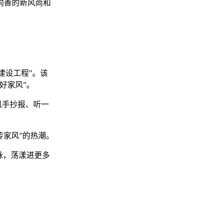
向善的新风尚和
建设工程”。该
好家风”。
风手抄报、听一
传家风”的热潮。
脉，荡漾进更多