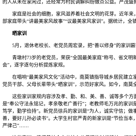
的人从未在家闲过，还经常为村民调解纠纷做点公益。严茂盛把
家庭是社会的细胞，家风滋养着社会文明的花芽。近年来，南
部家庭带头“讲最美家风故事”“议最美家风家训”。据统计，全镇
晒家训
5月，退休老校长、老党员周宏录，把“善以修身”的家训匾
青墩村73岁的老党员，荣获“全国最美家庭”称号、省文明
会”，逐字逐句分析提炼家规。
在唱响“最美家风文化”活动中，南莫镇指导城乡居民建立家
党员干部、父母长辈带头“晒家训”，示范好家风。如今，南莫全
这些家训家规内容涉及孝、勤、和、美、善、诚等多个方面，
是“奉公守法永铭记，孝亲敬老广善行”；老教师毛万兆的家训
笃学，勤学俭持”。新党员徐兵的家训是“为人，诚实守信；做事
善，要好儿孙必读书”。大学生村官严青的新家训是“节俭当本
严律己”……