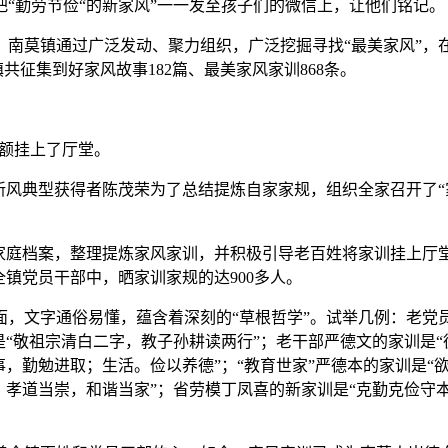
“勤劳节俭“的新家风”一一发至孩子们的微信上，让他们铭记。
莫镇通过广泛发动、聚力组织，广泛挖掘寻找“最美家风”，
共征集到好家风故事182篇、最美家风家训868条。
额挂上了厅堂。
新风典型获得者陈茂荣为了总结提炼自家家规，组织全家召开了“
庭档案，整理提炼家风家训，并积极引导老百姓将家训挂上厅
镇党员干部中，晒家训家规的达900多人。
文字通俗易懂，蕴含着深刻的“草根哲学”。试举几例：老党
是“敬祖宗清白二字，教子孙耕读两行”；老干部严德文的家训是“
，勤勉进取；生活。俭以养德”；“教育世家”严德本的家训是“
，孝道当崇，和谐当家”；省劳模丁凤喜的新家训是“克勤克俭守