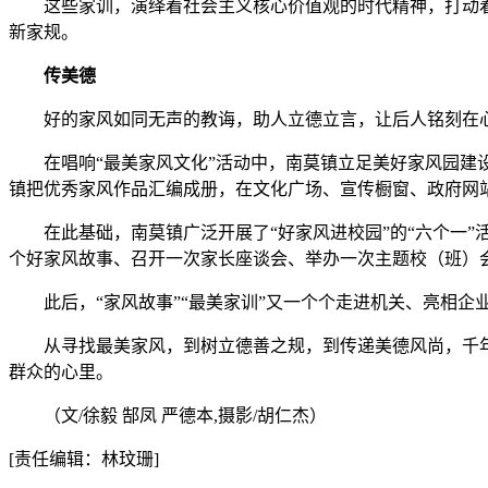
这些家训，演绎着社会主义核心价值观的时代精神，打动着
新家规。
传美德
好的家风如同无声的教诲，助人立德立言，让后人铭刻在
在唱响“最美家风文化”活动中，南莫镇立足美好家风园建设，
镇把优秀家风作品汇编成册，在文化广场、宣传橱窗、政府网站
在此基础，南莫镇广泛开展了“好家风进校园”的“六个一”
个好家风故事、召开一次家长座谈会、举办一次主题校（班）会
此后，“家风故事”“最美家训”又一个个走进机关、亮相企业，
从寻找最美家风，到树立德善之规，到传递美德风尚，千年古
群众的心里。
（文/徐毅 郜凤 严德本,摄影/胡仁杰）
[责任编辑：林玟珊]