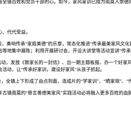
全镇百姓和党员干部的心。如今，家风家训已成为南莫人崇德
心、代代受益。
奏响传承“家庭美德”的乐章，常态化推进“传承最美家风文化
等地集中展陈；利用开展研讨会，开设大讲堂等活动宣讲“传承
活动，发放《致家长的一封信》、出一期主题板报、办一个好家
活动，让“传承好家训，建设好家风”从孩子抓起。
全镇上下形成了由点到面，连成片的“学家训”、“晒家规”、“
镇南莫的“慈言善德美家风”实践活动必将融入更多百姓的血