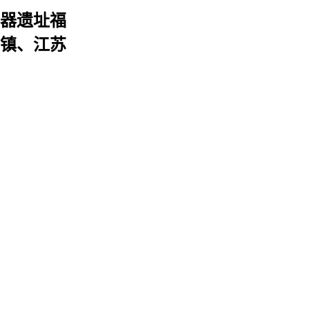
石器遗址福
明镇、江苏