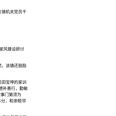
在镇机关党员干
家风建设研讨
堂。该镇还鼓励
员田宝坤的家训
德补善行，勤敏
欲事门第须为
本分，和亲睦邻